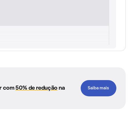
ar com
50% de redução
na
Saiba mais