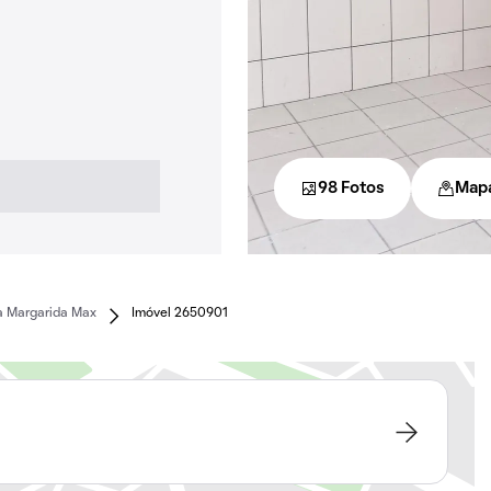
98 Fotos
Map
a Margarida Max
Imóvel 2650901