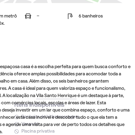
m metrô
-
6 banheiros
óx.
a espaçosa casa é a escolha perfeita para quem busca conforto e
sidência oferece amplas possibilidades para acomodar toda a
balho em casa. Além disso, os seis banheiros garantem
es. A casa é ideal para quem valoriza espaço e funcionalismo,
 A localização na
Vila Santo Henrique
é um destaque à parte,
om comércios locais, escolas e áreas de lazer. Esta
Itens indisponíveis
deseja investir em um lar que combina espaço, conforto e uma
Banheira de hidromassagem
nhecer esta casa incrível e descobrir tudo o que ela tem a
Varanda
 e agende uma visita para ver de perto todos os detalhes que
Piscina privativa
a.