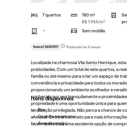
7 quartos
180 m²
Se
R$ 1.944/m²
pr
-
Sem mobília
Imóvel 2650901
Publicado há 4 meses
Localizada na charmosa
Vila Santo Henrique
, est
praticidades. Com um total de sete quartos, a re
família ou até mesmo para criar um espaço de tra
conveniência e privacidade para todos os morador
proporcionando um ambiente acolhedor e versátil.
conhecida por sua tranquilamente e proximidades c
Itens disponíveis
propriedade é uma oportunidade única para quem 
Box
localização privilegiada. Não perca a chance de co
Cozinha americana
oferecer. Entre em contato para mais informações
Área de serviço
fazem desta casa uma excelente opção de compr