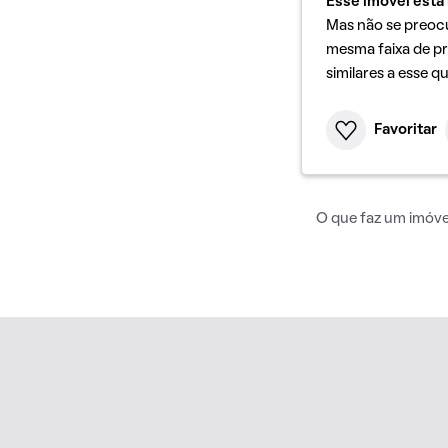
Esse imóvel está 
Mas não se preoc
mesma faixa de pr
similares a esse q
Favoritar
O que faz um imóvel