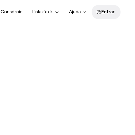
Consórcio
Links úteis
Ajuda
Entrar