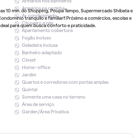
Armários nos banheiros
Armários na cozinha
enas 10 min. do Shopping, Poupa Tempo, Supermercado Shibata e
Ar condicionado
domínio tranquilo e familiar!! Próximo a comércios, escolas e
Chuveiro a gás
Ideal para quem busca conforto e praticidade.
Apartamento cobertura
Fogão incluso
Geladeira inclusa
Banheiro adaptado
Closet
Home-office
Jardim
Quartos e corredores com portas amplas
Quintal
Somente uma casa no terreno
Área de serviço
Garden/Área Privativa