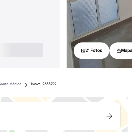
21 Fotos
Map
Santa Mônica
Imóvel 2655792