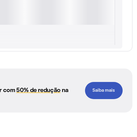
ar com
50% de redução
na
Saiba mais