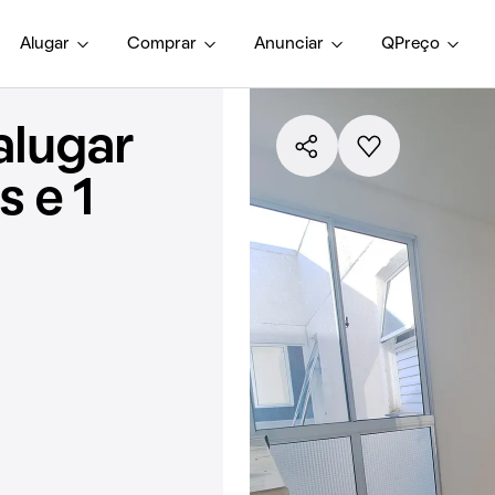
Alugar
Comprar
Anunciar
QPreço
alugar
 e 1