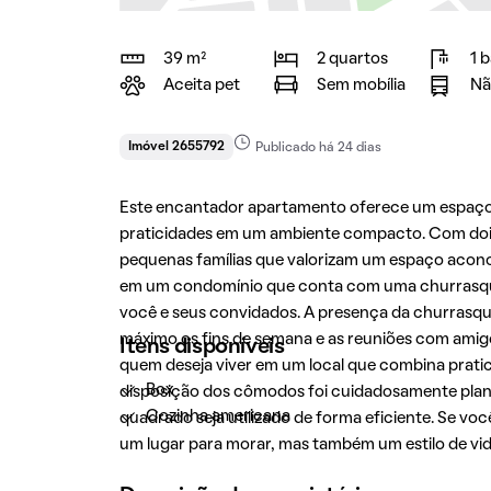
39 m²
2 quartos
1 
Aceita pet
Sem mobília
Nã
Imóvel 2655792
Publicado há 24 dias
Este encantador apartamento oferece um espaço 
praticidades em um ambiente compacto. Com dois q
pequenas famílias que valorizam um espaço aconc
em um condomínio que conta com uma churrasque
você e seus convidados. A presença da churrasque
máximo os fins de semana e as reuniões com amigo
Itens disponíveis
quem deseja viver em um local que combina prati
Box
disposição dos cômodos foi cuidadosamente plane
Cozinha americana
quadrado seja utilizado de forma eficiente. Se 
um lugar para morar, mas também um estilo de vid