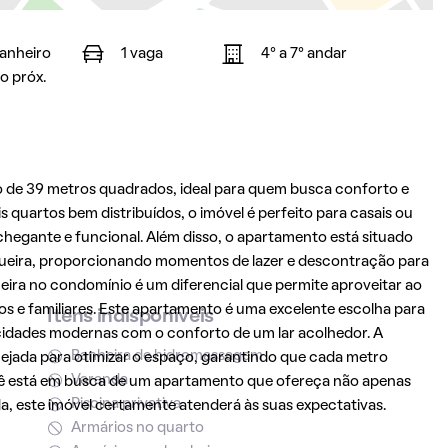
banheiro
1 vaga
4° a 7° andar
o próx.
de 39 metros quadrados, ideal para quem busca conforto e
uartos bem distribuídos, o imóvel é perfeito para casais ou
hegante e funcional. Além disso, o apartamento está situado
ira, proporcionando momentos de lazer e descontração para
ira no condomínio é um diferencial que permite aproveitar ao
s e familiares. Este apartamento é uma excelente escolha para
Itens indisponíveis
cidades modernas com o conforto de um lar acolhedor. A
Banheira de hidromassagem
jada para otimizar o espaço, garantindo que cada metro
Varanda
você está em busca de um apartamento que ofereça não apenas
Piscina privativa
a, este imóvel certamente atenderá às suas expectativas.
Armários no quarto