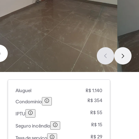
a
Aluguel
R$ 1.140
R$ 354
Condomínio
R$ 55
IPTU
R$ 15
Seguro incêndio
R$ 29
Taxa de serviço