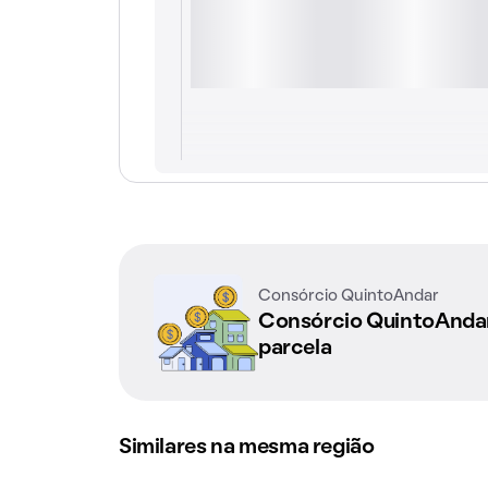
Consórcio QuintoAndar
Consórcio QuintoAnd
parcela
Similares na mesma região