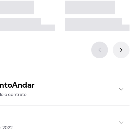
intoAndar
o o contrato
m 2022