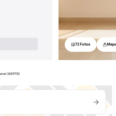
72 Fotos
Map
móvel 2659733