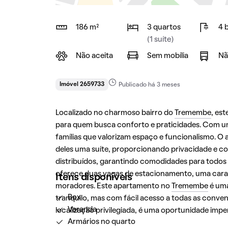
186 m²
3 quartos
4 
(1 suíte)
Não aceita
Sem mobília
Nã
Imóvel 2659733
Publicado há 3 meses
Localizado no charmoso bairro do
Tremembe
, es
para quem busca conforto e praticidades. Com uma
famílias que valorizam espaço e funcionalismo. 
deles uma suíte, proporcionando privacidade e c
distribuídos, garantindo comodidades para todos 
oferece duas vagas de estacionamento, uma caracte
Itens disponíveis
moradores. Este apartamento no
Tremembe
é uma
Box
tranquilo, mas com fácil acesso a todas as conv
Varanda
localização privilegiada, é uma oportunidade imper
Armários no quarto