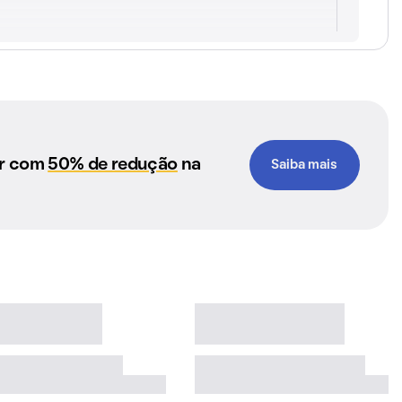
ar com
50% de redução
na
Saiba mais