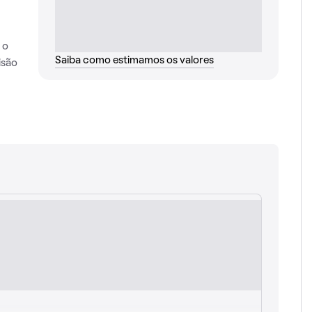
 o
Saiba como estimamos os valores
isão