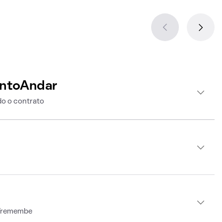
intoAndar
o o contrato
0
 Tremembe