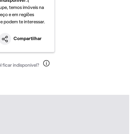
indisponível :(
upe, temos imóveis na
eço e em regiões
ue podem te interessar.
Compartilhar
 ficar indisponível?