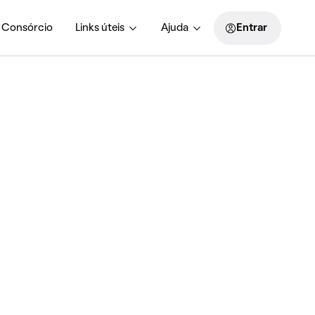
Consórcio
Links úteis
Ajuda
Entrar