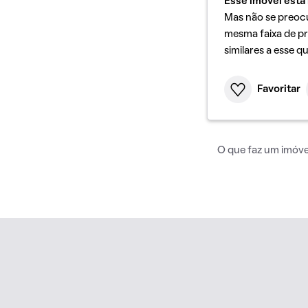
Esse imóvel está 
Mas não se preoc
mesma faixa de pr
similares a esse q
Favoritar
O que faz um imóvel