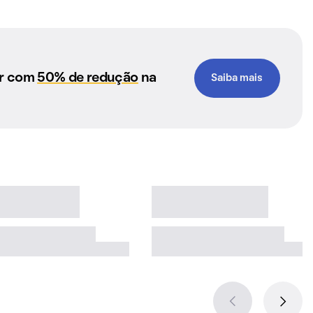
ar com
50% de redução
na
Saiba mais