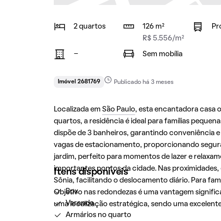
2 quartos
126 m²
Pr
R$ 5.556/m²
-
Sem mobília
Imóvel 2681769
Publicado há 3 meses
Localizada em
São Paulo
, esta encantadora casa 
quartos, a residência é ideal para famílias peque
dispõe de 3 banheiros, garantindo conveniência e
vagas de estacionamento, proporcionando segura
jardim, perfeito para momentos de lazer e relaxamen
importantes pontos da cidade. Nas proximidades
Itens disponíveis
Sônia, facilitando o deslocamento diário. Para fa
Box
Objetivo nas redondezas é uma vantagem signific
Varanda
uma localização estratégica, sendo uma excelente
Armários no quarto