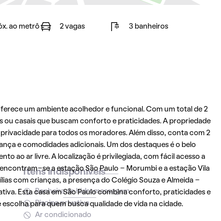
óx. ao metrô
2 vagas
3 banheiros
oferece um ambiente acolhedor e funcional. Com um total de 2
nas ou casais que buscam conforto e praticidades. A propriedade
 privacidade para todos os moradores. Além disso, conta com 2
nça e comodidades adicionais. Um dos destaques é o belo
to ao ar livre. A localização é privilegiada, com fácil acesso a
, encontram-se a estação
São Paulo
- Morumbi e a estação Vila
Itens indisponíveis
mílias com crianças, a presença do Colégio Souza e Almeida -
Banheira de hidromassagem
ativa. Esta casa em
São Paulo
combina conforto, praticidades e
Piscina privativa
 escolha para quem busca qualidade de vida na cidade.
Ar condicionado