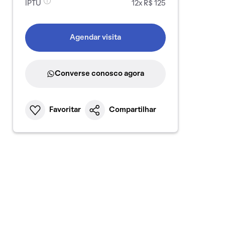
IPTU
12x R$ 125
Agendar visita
Converse conosco agora
Favoritar
Compartilhar