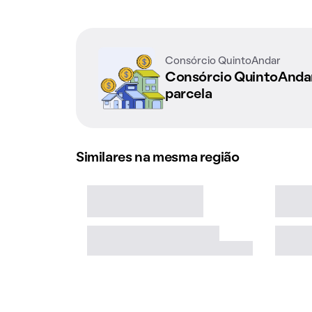
Consórcio QuintoAndar
Consórcio QuintoAnd
parcela
Similares na mesma região