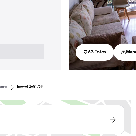
63 Fotos
Map
anna
Imóvel 2681769