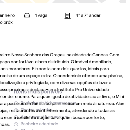
banheiro
1 vaga
4° a 7° andar
o próx.
bairro Nossa Senhora das Graças, na cidade de
Canoas
. Com
ço confortável e bem distribuído. O imóvel é mobiliado,
os moradores. Ele conta com dois quartos, ideais para
ecise de um espaço extra. O condomínio oferece uma piscina,
ocalização é privilegiada, com diversas opções de lazer e
eresse próximos, destaca-se o Instituto Pro Universidade
Itens indisponíveis
or de renome. Para quem gosta de atividades ao ar livre, o Mini
Banheira de hidromassagem
ara passeios em família ou para relaxar em meio à natureza. Além
Piscina privativa
ojas, restaurantes e entretenimento, atendendo a todas as
Apartamento cobertura
nto é uma excelente opção para quem busca conforto,
Banheiro adaptado
noas
.