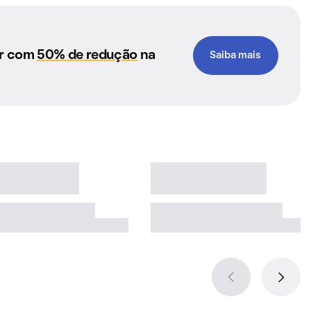
ar com
50% de redução
na
Saiba mais