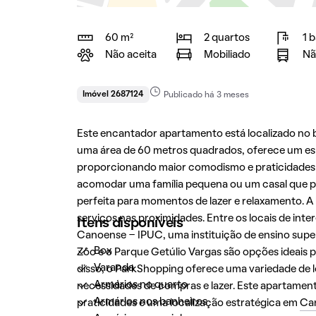
60 m²
2 quartos
1 
Não aceita
Mobiliado
Nã
Imóvel 2687124
Publicado há 3 meses
Este encantador apartamento está localizado no 
uma área de 60 metros quadrados, oferece um espa
proporcionando maior comodismo e praticidades a
acomodar uma família pequena ou um casal que pr
perfeita para momentos de lazer e relaxamento. A l
serviços nas proximidades. Entre os locais de int
Itens disponíveis
Canoense - IPUC, uma instituição de ensino superi
Box
Zôo e o Parque Getúlio Vargas são opções ideais p
Varanda
disso, o ParkShopping oferece uma variedade de l
Armários no quarto
necessidades de compras e lazer. Este apartame
Armários nos banheiros
praticidades e uma localização estratégica em
Ca