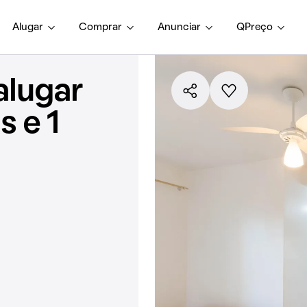
Alugar
Comprar
Anunciar
QPreço
alugar
 e 1