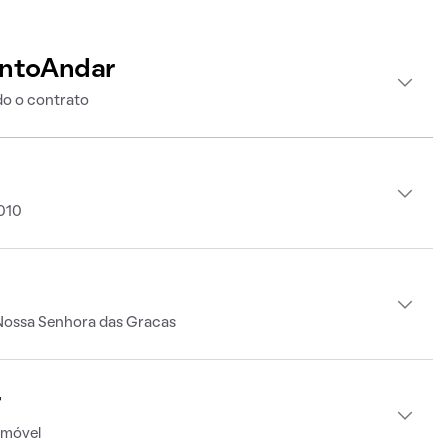
intoAndar
o o contrato
2010
Nossa Senhora das Gracas
r
imóvel