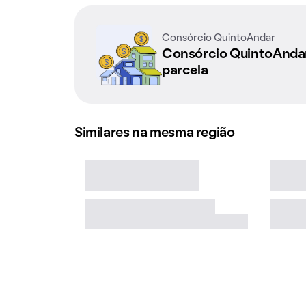
Consórcio QuintoAndar
Consórcio QuintoAnd
parcela
Similares na mesma região