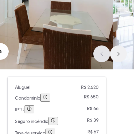
a
Aluguel
R$ 2.620
R$ 650
Condomínio
R$ 66
IPTU
R$ 39
Seguro incêndio
R$ 67
Taxa de serviço