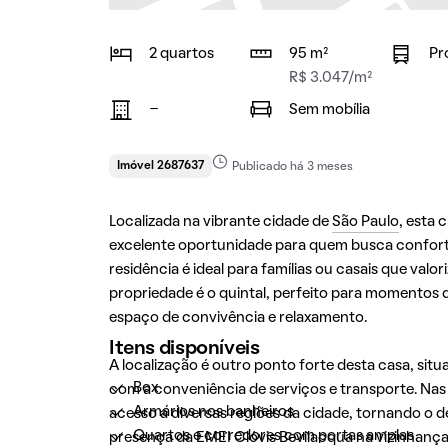
2 quartos
95 m²
Pr
R$ 3.047/m²
-
Sem mobília
Imóvel 2687637
Publicado há 3 meses
Localizada na vibrante cidade de
São Paulo
, esta
excelente oportunidade para quem busca conforto
residência é ideal para famílias ou casais que val
propriedade é o quintal, perfeito para momentos de 
espaço de convivência e relaxamento.
Itens disponíveis
A localização é outro ponto forte desta casa, sit
Box
com a conveniência de serviços e transporte. Nas 
Armários nos banheiros
acesso a diversas regiões da cidade, tornando o de
Quartos e corredores com portas amplas
presença da EMEI Clóvis Bevilacqua na vizinhança