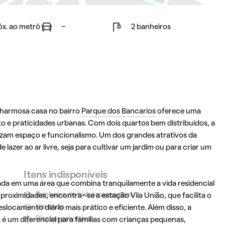
óx. ao metrô
-
2 banheiros
 charmosa casa no bairro
Parque dos Bancarios
oferece uma
 e praticidades urbanas. Com dois quartos bem distribuídos, a
orizam espaço e funcionalismo. Um dos grandes atrativos da
lazer ao ar livre, seja para cultivar um jardim ou para criar um
Itens indisponíveis
uada em uma área que combina tranquilamente a vida residencial
Banheira de hidromassagem
proximidades, encontra-se a estação Vila União, que facilita o
Varanda
slocamento diário mais prático e eficiente. Além disso, a
Piscina privativa
 é um diferencial para famílias com crianças pequenas,