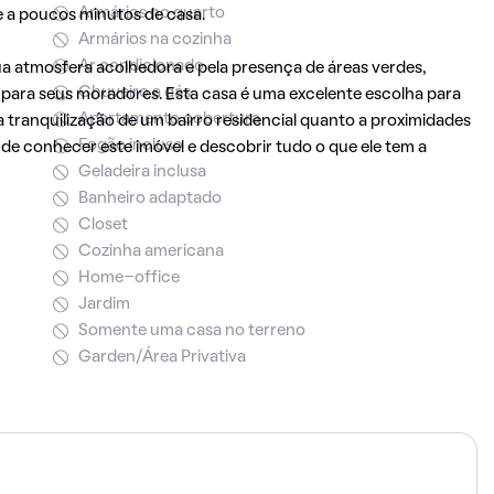
Armários no quarto
 a poucos minutos de casa.
Armários na cozinha
Ar condicionado
a atmosfera acolhedora e pela presença de áreas verdes,
Chuveiro a gás
ara seus moradores. Esta casa é uma excelente escolha para
Apartamento cobertura
 tranquilização de um bairro residencial quanto a proximidades
Fogão incluso
de conhecer este imóvel e descobrir tudo o que ele tem a
Geladeira inclusa
Banheiro adaptado
Closet
Cozinha americana
Home-office
Jardim
Somente uma casa no terreno
Garden/Área Privativa