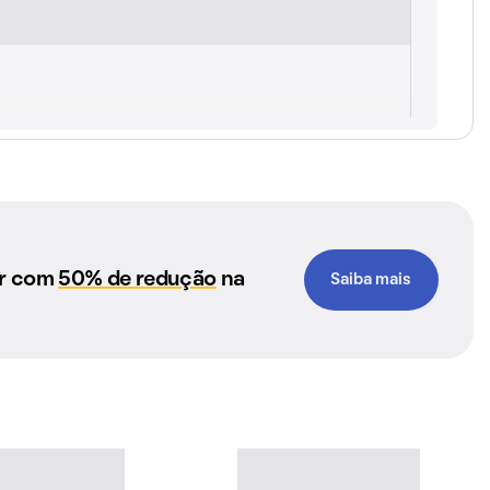
ar com
50% de redução
na
Saiba mais