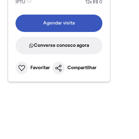
IPTU
12x R$ 0
Agendar visita
Converse conosco agora
Favoritar
Compartilhar