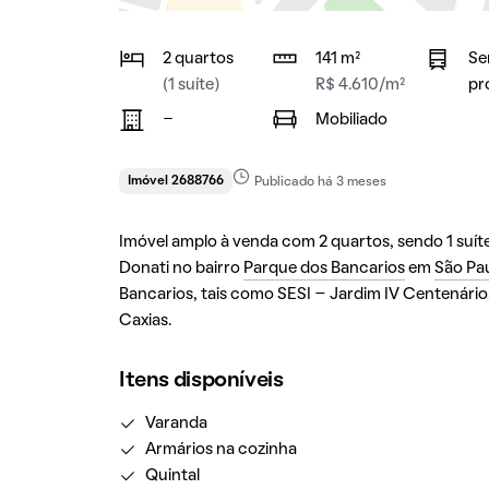
2 quartos
141 m²
Se
(1 suíte)
R$ 4.610/m²
pr
-
Mobiliado
Imóvel 2688766
Publicado há 3 meses
Imóvel amplo à venda com 2 quartos, sendo 1 suíte,
Donati no bairro
Parque dos Bancarios
em
São Pa
Bancarios, tais como SESI – Jardim IV Centenário
Caxias.
Itens disponíveis
Varanda
Armários na cozinha
Quintal