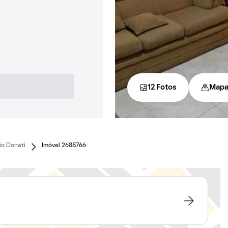
12 Fotos
Map
io Donati
Imóvel 2688766