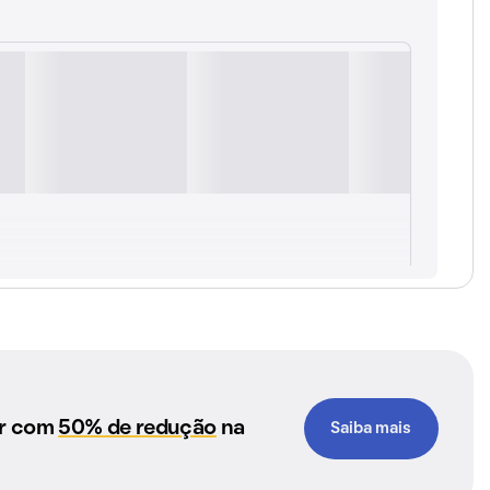
ar com
50% de redução
na
Saiba mais