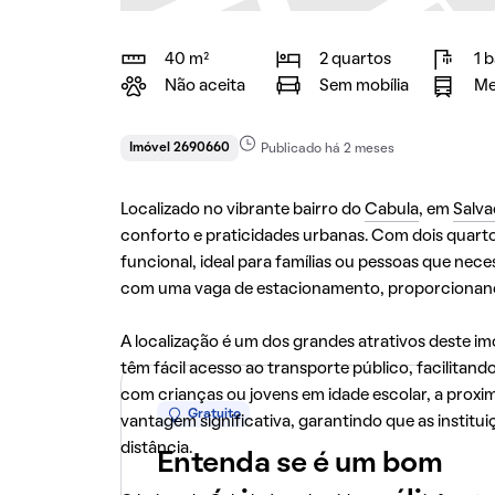
40 m²
2 quartos
1 
Não aceita
Sem mobília
Me
Imóvel 2690660
Publicado há 2 meses
Localizado no vibrante bairro do
Cabula
, em
Salva
conforto e praticidades urbanas. Com dois quart
funcional, ideal para famílias ou pessoas que nec
com uma vaga de estacionamento, proporcionando
A localização é um dos grandes atrativos deste i
têm fácil acesso ao transporte público, facilitand
com crianças ou jovens em idade escolar, a prox
Gratuito
vantagem significativa, garantindo que as instit
distância.
Entenda se é um bom