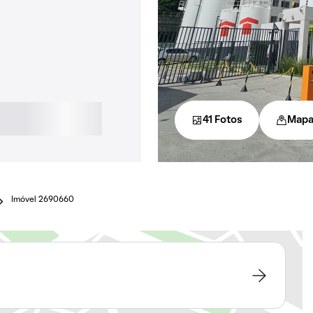
41 Fotos
Map
Imóvel 2690660