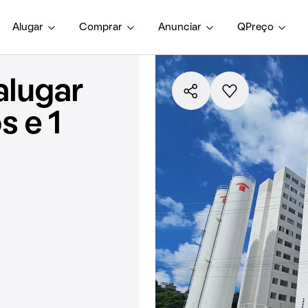
Alugar
Comprar
Anunciar
QPreço
alugar
s e 1