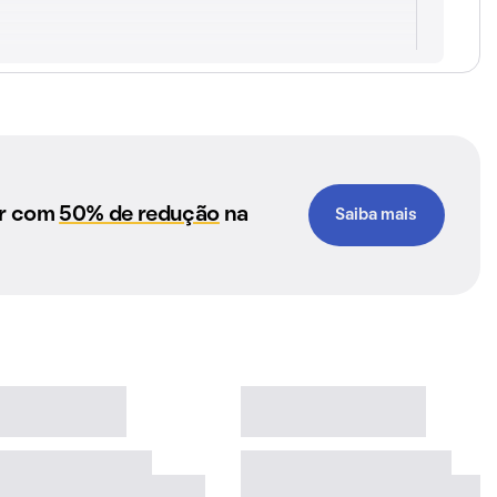
ar com
50% de redução
na
Saiba mais