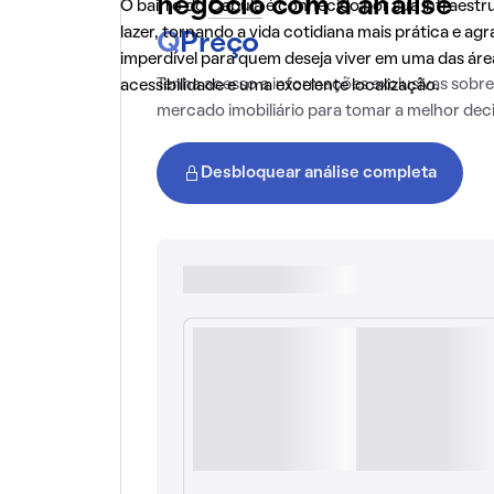
negócio com a análise
O bairro do
Cabula
é conhecido por sua infraestr
lazer, tornando a vida cotidiana mais prática e a
Q
Preço
imperdível para quem deseja viver em uma das ár
Tenha acesso a informações exclusivas sobre
acessibilidade e uma excelente localização.
mercado imobiliário para tomar a melhor dec
Desbloquear análise completa