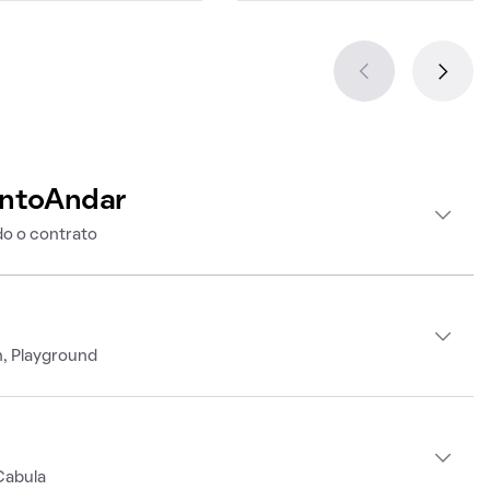
intoAndar
o o contrato
h, Playground
Cabula