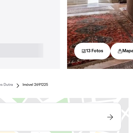
13 Fotos
Map
es Dutra
Imóvel 2691225