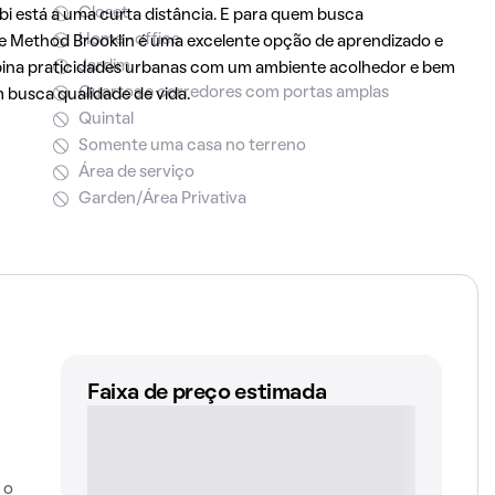
Closet
i está a uma curta distância. E para quem busca
Home-office
se Method Brooklin é uma excelente opção de aprendizado e
Jardim
na praticidades urbanas com um ambiente acolhedor e bem
Quartos e corredores com portas amplas
busca qualidade de vida.
Quintal
Somente uma casa no terreno
Área de serviço
Garden/Área Privativa
Faixa de preço estimada
 o