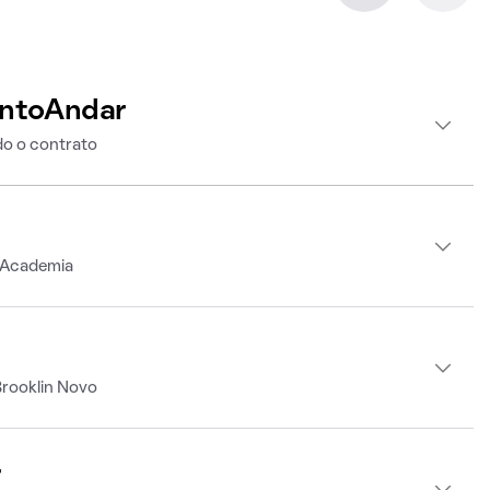
intoAndar
o o contrato
, Academia
Brooklin Novo
r