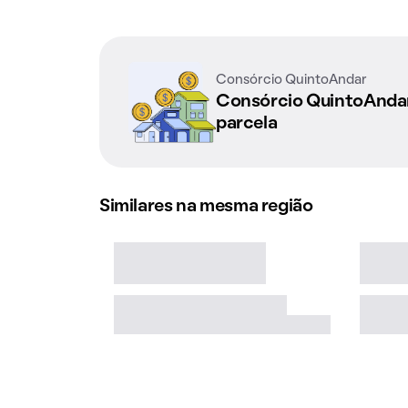
Consórcio QuintoAndar
Consórcio QuintoAnd
parcela
Similares na mesma região