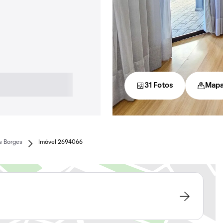
31 Fotos
Map
s Borges
Imóvel 2694066