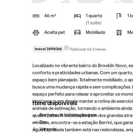
46 m²
1 quarto
1 
(1 suíte)
Aceita pet
Mobiliado
Me
Imóvel 2694066
Publicado há 3 meses
Localizado no vibrante bairro do
Brooklin Novo
, e
conforto e praticidades urbanas. Com um quarto, o
espaço bem planejado. Totalmente mobiliado, o ap
busca uma mudança rápida e sem complicações. E
espaço perfeito para relaxar e aproveitar os mom
ideal para quem deseja manter a rotina de exercício
Itens disponíveis
animais de estimação, tornando o ambiente ainda m
Banheira de hidromassagem
quatro patas. A localização é um dos grandes atra
Box
minutos, encontra-se a estação Berrini, que garant
Varanda
Água Espraiada também está nas redondezas, amp