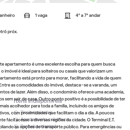
banheiro
1 vaga
4° a 7° andar
trô próx.
ste apartamento é uma excelente escolha para quem busca
 imóvel é ideal para solteiros ou casais que valorizam um
artamento está pronto para morar, facilitando a vida de quem
ntre as comodidades do imóvel, destaca-se a varanda, um
entos de lazer. Além disso, o condomínio oferece uma academia,
s sem sair de casa. Outro ponto positivo é a possibilidade de ter
Itens indisponíveis
ais acolhedor para toda a família, incluindo os amigos de
Piscina privativa
tivos, com proximidades que facilitam o dia a dia. A poucos
Apartamento cobertura
e fácil acesso a diversas regiões da cidade. O Terminal E.T.
Banheiro adaptado
liando as opções de transporte público. Para emergências ou