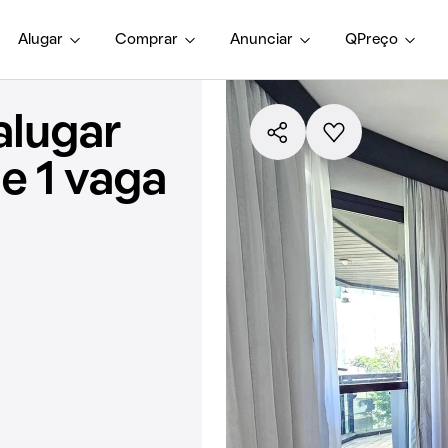
Alugar
Comprar
Anunciar
QPreço
alugar
e 1 vaga