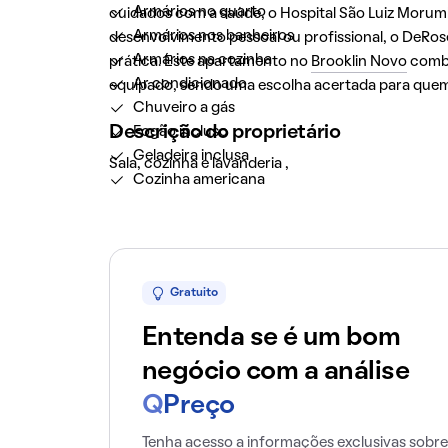
Armários no quarto
cuidados com a saúde, o Hospital São Luiz Morumb
Armários nos banheiros
desenvolvimento pessoal ou profissional, o DeRo
Armários na cozinha
prática. Este apartamento no
Brooklin Novo
combi
Ar condicionado
equipado, sendo uma escolha acertada para quem 
Chuveiro a gás
Descrição do proprietário
Fogão incluso
Geladeira inclusa
Sala, cozinha e lavanderia ,
Cozinha americana
Gratuito
Entenda se é um bom
negócio com a análise
Q
Preço
Tenha acesso a informações exclusivas sobre