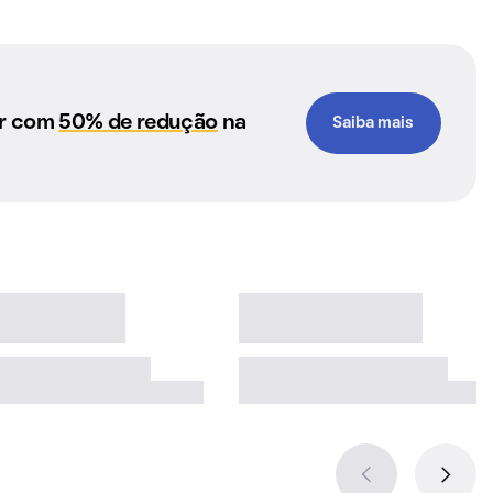
ar com
50% de redução
na
Saiba mais