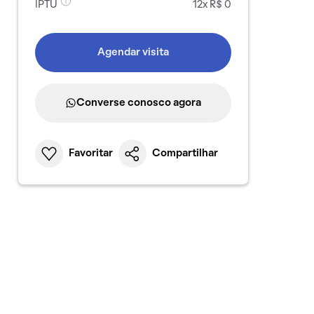
IPTU
12x R$ 0
Agendar visita
Converse conosco agora
Favoritar
Compartilhar