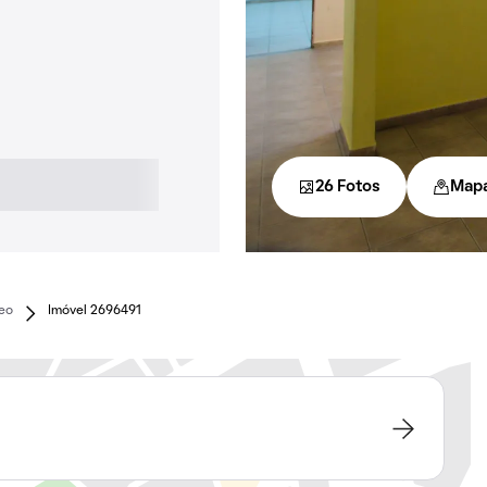
26 Fotos
Map
eo
Imóvel 2696491