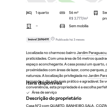
1 quarto
56 m²
Se
R$ 3.777/m²
pr
-
Sem mobília
Imóvel 2696491
Publicado há 3 meses
Localizada no charmoso bairro
Jardim Paraguacu
praticidades. Com uma área de 56 metros quadrados
espaço aconchegante. A casa possui um quarto, o
proximidades com áreas de lazer, como parques
natureza. A localização privilegiada no
Jardim Par
tornando o dia a dia mais prático e agradável. S
Itens disponíveis
conveniência, esta propriedade é a escolha perfei
Área de serviço
Descrição do proprietário
Casa N°2 com QUARTO, BANHEIRO,SALA , COZINH