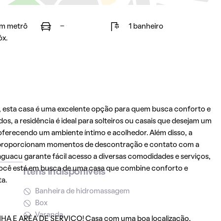
m metrô
-
1 banheiro
óx.
, esta casa é uma excelente opção para quem busca conforto e
, a residência é ideal para solteiros ou casais que desejam um
ferecendo um ambiente íntimo e acolhedor. Além disso, a
, proporcionam momentos de descontração e contato com a
aguacu
garante fácil acesso a diversas comodidades e serviços,
e você está em busca de uma casa que combine conforto e
Itens indisponíveis
ta.
Banheira de hidromassagem
Box
Varanda
A E ARÉA DE SERVICO! Casa com uma boa localização,