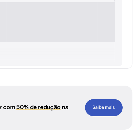
ar com
50% de redução
na
Saiba mais