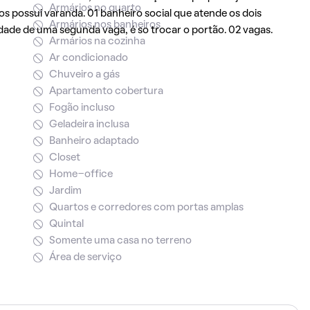
Armários no quarto
os possui varanda. 01 banheiro social que atende os dois
Armários nos banheiros
ade de uma segunda vaga, é so trocar o portão. 02 vagas.
Armários na cozinha
Ar condicionado
Chuveiro a gás
Apartamento cobertura
Fogão incluso
Geladeira inclusa
Banheiro adaptado
Closet
Home-office
Jardim
Quartos e corredores com portas amplas
Quintal
Somente uma casa no terreno
Área de serviço