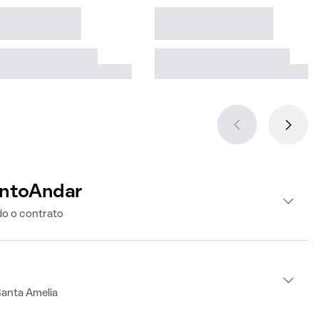
intoAndar
o o contrato
Santa Amelia