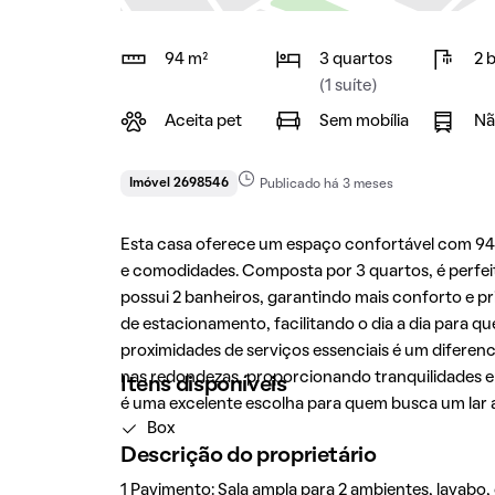
94 m²
3 quartos
2 
(1 suíte)
Aceita pet
Sem mobília
Nã
Imóvel 2698546
Publicado há 3 meses
Esta casa oferece um espaço confortável com 94 
e comodidades. Composta por 3 quartos, é perfei
possui 2 banheiros, garantindo mais conforto e 
de estacionamento, facilitando o dia a dia para q
proximidades de serviços essenciais é um diferenc
nas redondezas, proporcionando tranquilidades e
Itens disponíveis
é uma excelente escolha para quem busca um lar 
Box
Descrição do proprietário
1 Pavimento: Sala ampla para 2 ambientes, lavabo,