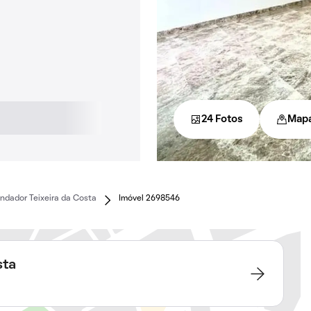
24 Fotos
Map
dador Teixeira da Costa
Imóvel 2698546
sta