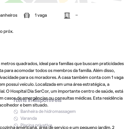
banheiros
1 vaga
-
o próx.
metros quadrados, ideal para famílias que buscam praticidades
ta para acomodar todos os membros da família. Além disso,
privacidade para os moradores. A casa também conta com 1 vaga
uem possui veículo. Localizada em uma área estratégica, a
ial. O Hospital Dia SerCor, um importante centro de saúde, está
m casos de emergências ou consultas médicas. Esta residência
Itens indisponíveis
acolhedor e bem situado.
Banheira de hidromassagem
Varanda
Piscina privativa
 cozinha americana, área de serviço e um pequeno jardim. 2