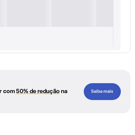
ar com
50% de redução
na
Saiba mais