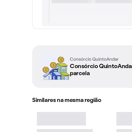
Consórcio QuintoAndar
Consórcio QuintoAnd
parcela
Similares na mesma região