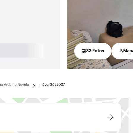
33 Fotos
Map
ua Arduíno Novela
Imóvel 2699037