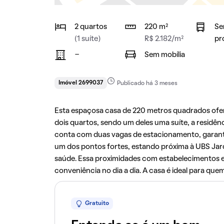
2 quartos
220 m²
Se
(1 suíte)
R$ 2.182/m²
pr
-
Sem mobília
Imóvel 2699037
Publicado há 3 meses
Esta espaçosa casa de 220 metros quadrados ofer
dois quartos, sendo um deles uma suíte, a residên
conta com duas vagas de estacionamento, garantin
um dos pontos fortes, estando próxima à UBS Jardi
saúde. Essa proximidades com estabelecimentos es
conveniência no dia a dia. A casa é ideal para qu
Gratuito