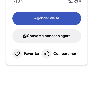
IPTU
12x R$ 9
Agendar visita
Converse conosco agora
Favoritar
Compartilhar