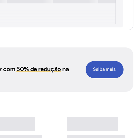
ar com
50% de redução
na
Saiba mais