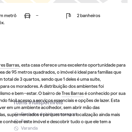
m metrô
-
2 banheiros
óx.
res Barras
, esta casa oferece uma excelente oportunidade para
 de 95 metros quadrados, o imóvel é ideal para famílias que
total de 3 quartos, sendo que 1 deles é uma suíte,
para os moradores. A distribuição dos ambientes foi
lismo e bem-estar. O bairro de
Tres Barras
é conhecido por sua
do fácil acesso a serviços essenciais e opções de lazer. Esta
Itens indisponíveis
iver em um ambiente acolhedor, sem abrir mão das
Banheira de hidromassagem
as, supermercados e parques torna a localização ainda mais
Box
de conhecer este imóvel e descobrir tudo o que ele tem a
Varanda