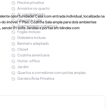
Piscina privativa
Armários no quarto
Ar condicionado
elente oportunidade! Casa com entrada individual, localizada na
Chuveiro a gás
do imóvel: 1º Piso: Cozinha Sala ampla para dois ambientes
Apartamento cobertura
s, sendo 01 suíte Janelas e portas em blindex com
Fogão incluso
Geladeira inclusa
Banheiro adaptado
Closet
Cozinha americana
Home-office
Jardim
Quartos e corredores com portas amplas
Garden/Área Privativa