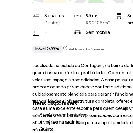
3 quartos
95 m²
Se
(1 suíte)
R$ 2.105/m²
pr
-
Sem mobília
Imóvel 2699261
Publicado há 3 meses
Localizada na cidade de
Contagem
, no bairro de
T
quem busca conforto e praticidades. Com uma área
valorizam espaço e comodidades. A casa possui um 
proporcionando privacidade e conforto adicional 
cuidadosamente planejada para garantir funciona
tranquilidades e infraestrutura completa, oferecen
Itens disponíveis
casa é uma excelente escolha para quem deseja v
Armários nos banheiros
conveniências urbanas. A proximidades com escol
Armários na cozinha
atrativa para famílias. Não perca a oportunidade 
Quintal
oferecer.