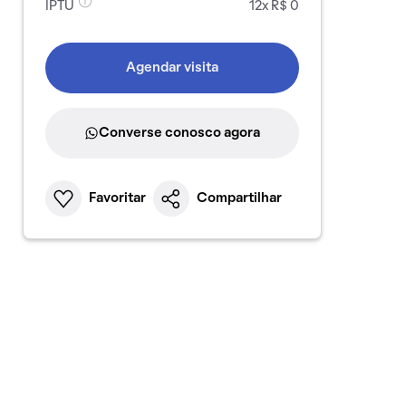
IPTU
12x R$ 0
Agendar visita
Converse conosco agora
Favoritar
Compartilhar