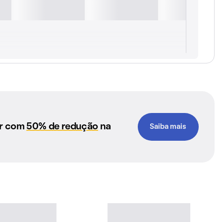
ar com
50% de redução
na
Saiba mais