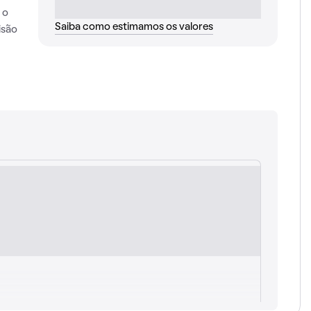
 o
Saiba como estimamos os valores
isão