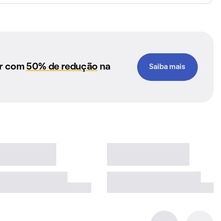
ar com
50% de redução
na
Saiba mais