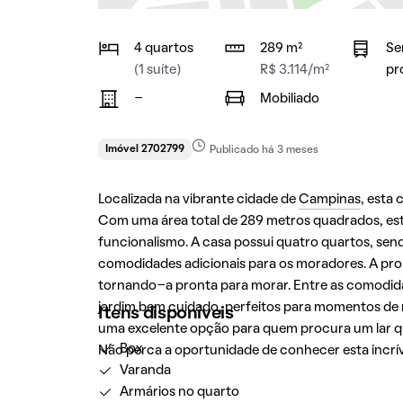
4 quartos
289 m²
Se
(1 suíte)
R$ 3.114/m²
pr
-
Mobiliado
Imóvel 2702799
Publicado há 3 meses
Localizada na vibrante cidade de
Campinas
, esta
Com uma área total de 289 metros quadrados, esta
funcionalismo. A casa possui quatro quartos, sen
comodidades adicionais para os moradores. A pro
tornando-a pronta para morar. Entre as comodi
jardim bem cuidado, perfeitos para momentos de r
Itens disponíveis
uma excelente opção para quem procura um lar 
Box
Não perca a oportunidade de conhecer esta incrí
Varanda
Armários no quarto