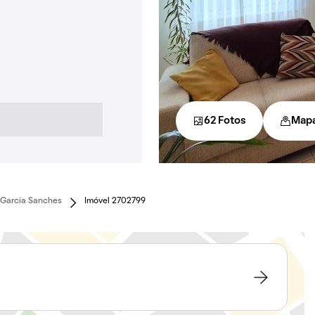
62 Fotos
Map
 García Sanches
Imóvel 2702799