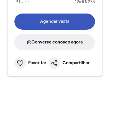
IPTU
12x R$ 275
Agendar visita
Converse conosco agora
Favoritar
Compartilhar