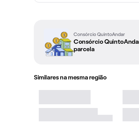
Consórcio QuintoAndar
Consórcio QuintoAnd
parcela
Similares na mesma região