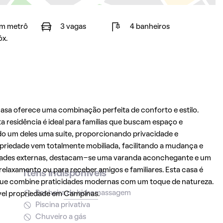
m metrô
3 vagas
4 banheiros
óx.
 casa oferece uma combinação perfeita de conforto e estilo.
 residência é ideal para famílias que buscam espaço e
do um deles uma suíte, proporcionando privacidade e
priedade vem totalmente mobiliada, facilitando a mudança e
dades externas, destacam-se uma varanda aconchegante e um
elaxamento ou para receber amigos e familiares. Esta casa é
Itens indisponíveis
que combine praticidades modernas com um toque de natureza.
Banheira de hidromassagem
vel propriedade em
Campinas
.
Piscina privativa
Chuveiro a gás