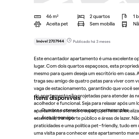
46 m²
2 quartos
1 
Aceita pet
Sem mobília
Nã
Imóvel 2707944
Publicado há 3 meses
Este encantador apartamento é uma excelente op
lugar. Com dois quartos espaçosos, esta proprieda
mesmo para quem deseja um escritório em casa. A
traga seu amigo de quatro patas para viver com v
vaga de estacionamento, garantindo que você se
do apartamento são projetadas para atender às
Itens disponíveis
acolhedor e funcional. Seja para relaxar após um l
Quartos e corredores com portas amplas
apartamento oferece o espaço perfeito. A localiz
Área de serviço
essenciais, transporte público e áreas de lazer. 
praticidades e uma política pet-friendly, tudo e
uma visita para conhecer este apartamento marav