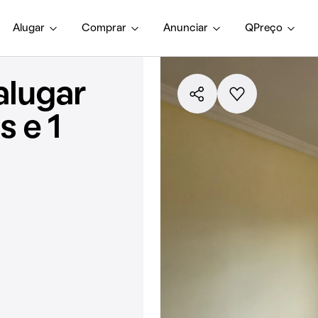
Alugar
Comprar
Anunciar
QPreço
alugar
 e 1