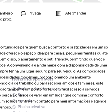
banheiro
1 vaga
Até 3° andar
o próx.
ortunidade para quem busca conforto e praticidades em um só
de oferece o espaço ideal para casais, pequenas famílias ou até
lém disso, o apartamento é pet-friendly, permitindo que você
ocê. A conveniência é ainda maior com a disponibilidade de uma
mpre tenha um lugar seguro para seu veículo. As comodidades
 necessidades modernas, proporcionando um ambiente
Itens indisponíveis
ongo dia de trabalho ou para receber amigos e familiares, este
Banheira de hidromassagem
ação também é um ponto forte, com fácil acesso a serviços
Box
Não perca a chance de viver em um lugar que combina conforto,
Varanda
m um só lugar. Entre em contato para mais informações e agende
Piscina privativa
ilhoso.