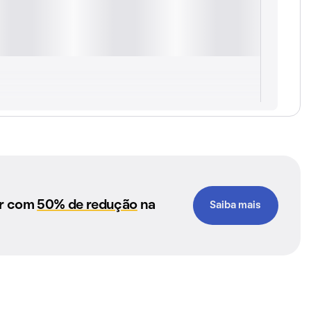
ar com
50% de redução
na
Saiba mais