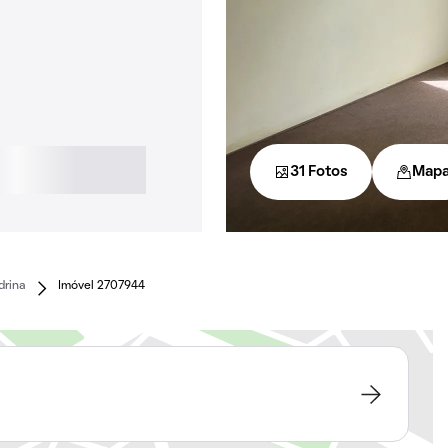
31 Fotos
Map
drina
Imóvel 2707944