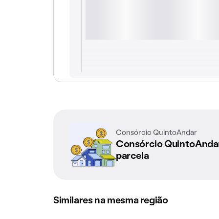
Consórcio QuintoAndar
Consórcio QuintoAnd
parcela
Similares na mesma região