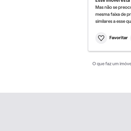
Esse imóvel está 
Mas não se preoc
mesma faixa de pr
similares a esse q
Favoritar
O que faz um imóvel