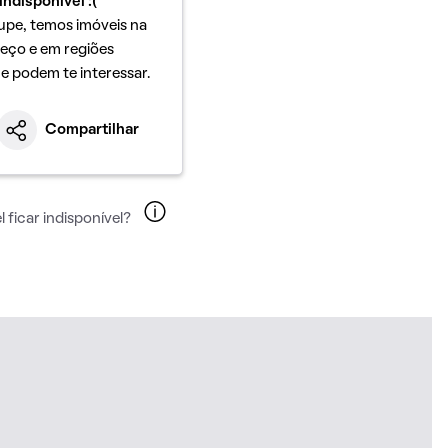
indisponível :(
upe, temos imóveis na
eço e em regiões
ue podem te interessar.
Compartilhar
 ficar indisponível?