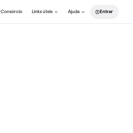
Consórcio
Links úteis
Ajuda
Entrar