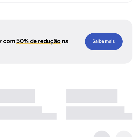
ar com
50% de redução
na
Saiba mais