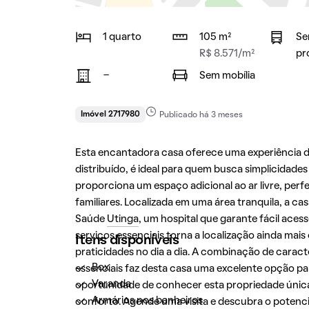
1 quarto
105 m²
Se
R$ 8.571/m²
pr
-
Sem mobília
Imóvel 2717980
Publicado há 3 meses
Esta encantadora casa oferece uma experiência 
distribuído, é ideal para quem busca simplicidad
proporciona um espaço adicional ao ar livre, per
familiares. Localizada em uma área tranquila, a 
Saúde
Utinga
, um hospital que garante fácil aces
serviços essenciais torna a localização ainda mai
Itens disponíveis
praticidades no dia a dia. A combinação de caract
Box
essenciais faz desta casa uma excelente opção pa
Varanda
oportunidade de conhecer esta propriedade única 
Armários nos banheiros
conforto. Agende uma visita e descubra o potencia