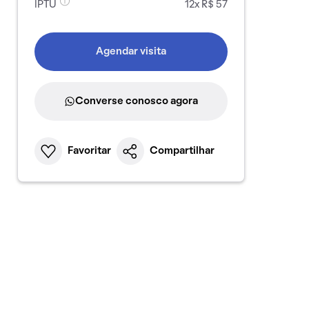
IPTU
12x R$ 57
Agendar visita
Converse conosco agora
Favoritar
Compartilhar