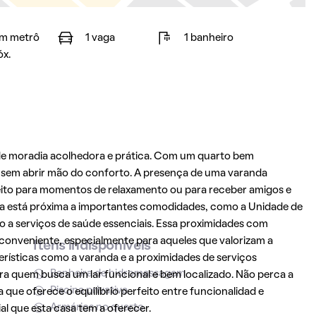
m metrô
1 vaga
1 banheiro
óx.
de moradia acolhedora e prática. Com um quarto bem
es sem abrir mão do conforto. A presença de uma varanda
feito para momentos de relaxamento ou para receber amigos e
casa está próxima a importantes comodidades, como a Unidade de
so a serviços de saúde essenciais. Essa proximidades com
s conveniente, especialmente para aqueles que valorizam a
Itens indisponíveis
erísticas como a varanda e a proximidades de serviços
Banheira de hidromassagem
ra quem busca um lar funcional e bem localizado. Não perca a
Piscina privativa
que oferece o equilíbrio perfeito entre funcionalidad e
Armários no quarto
l que esta casa tem a oferecer.