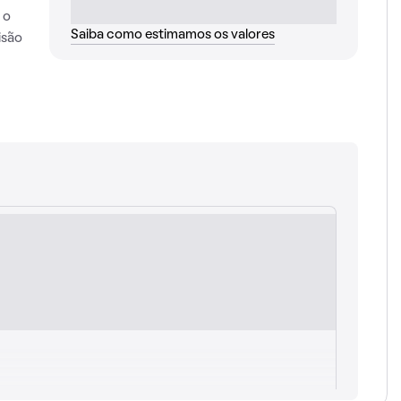
 o
Saiba como estimamos os valores
isão