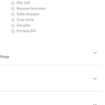
Piso tátil
Rampas de acesso
Salão de jogos
Área verde
Elevador
Portaria 24h
Utinga