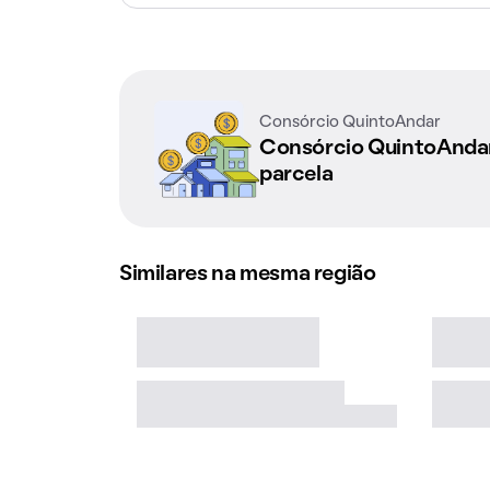
Consórcio QuintoAndar
Consórcio QuintoAnd
parcela
Similares na mesma região