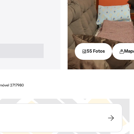
55 Fotos
Map
Imóvel 2717980