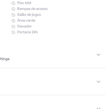
Piso tátil
Rampas de acesso
Salão de jogos
Área verde
Elevador
Portaria 24h
Utinga