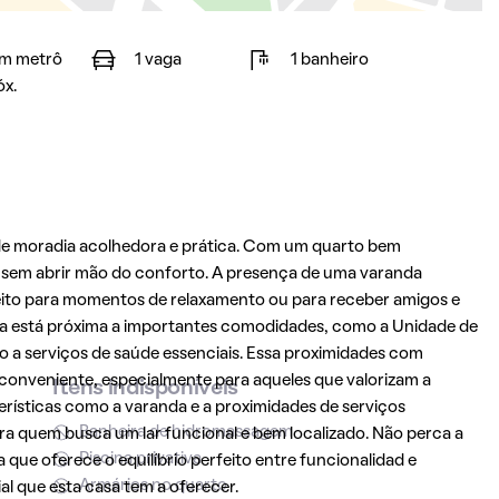
m metrô
1 vaga
1 banheiro
óx.
de moradia acolhedora e prática. Com um quarto bem
es sem abrir mão do conforto. A presença de uma varanda
feito para momentos de relaxamento ou para receber amigos e
casa está próxima a importantes comodidades, como a Unidade de
so a serviços de saúde essenciais. Essa proximidades com
s conveniente, especialmente para aqueles que valorizam a
Itens indisponíveis
erísticas como a varanda e a proximidades de serviços
Banheira de hidromassagem
ra quem busca um lar funcional e bem localizado. Não perca a
Piscina privativa
que oferece o equilíbrio perfeito entre funcionalidad e
Armários no quarto
l que esta casa tem a oferecer.