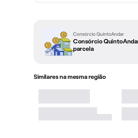
Consórcio QuintoAndar
Consórcio QuintoAnd
parcela
Similares na mesma região