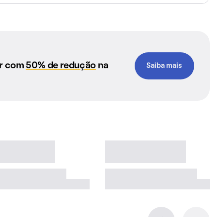
ar com
50% de redução
na
Saiba mais