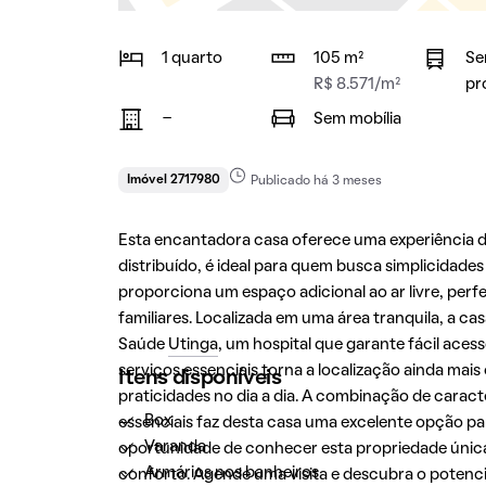
1 quarto
105 m²
Se
R$ 8.571/m²
pr
-
Sem mobília
Imóvel 2717980
Publicado há 3 meses
Esta encantadora casa oferece uma experiência 
distribuído, é ideal para quem busca simplicidad
proporciona um espaço adicional ao ar livre, per
familiares. Localizada em uma área tranquila, a 
Saúde
Utinga
, um hospital que garante fácil aces
serviços essenciais torna a localização ainda mai
Itens disponíveis
praticidades no dia a dia. A combinação de caract
Box
essenciais faz desta casa uma excelente opção pa
Varanda
oportunidade de conhecer esta propriedade única 
Armários nos banheiros
conforto. Agende uma visita e descubra o potencia