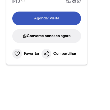
IPTU
12x R$ 57
Agendar visita
Converse conosco agora
Favoritar
Compartilhar