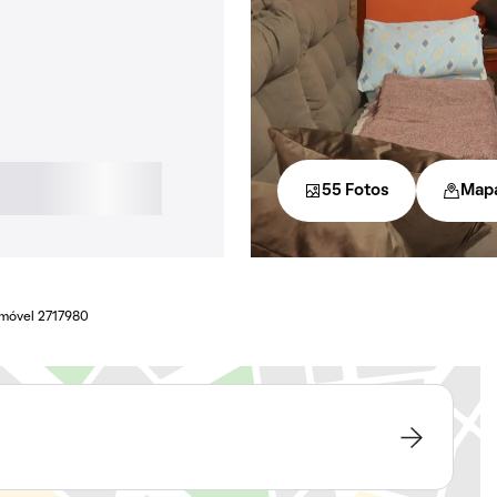
55 Fotos
Map
Imóvel 2717980