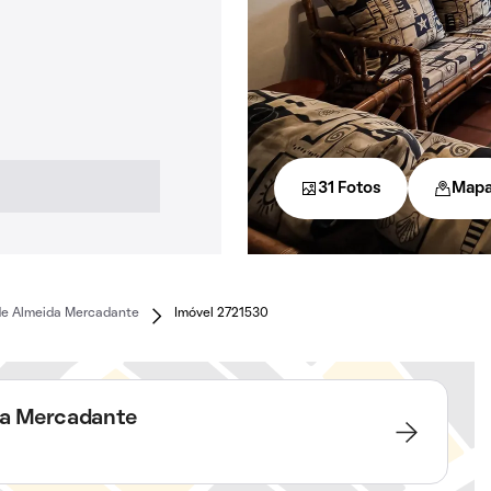
31 Fotos
Map
de Almeida Mercadante
Imóvel 2721530
da Mercadante