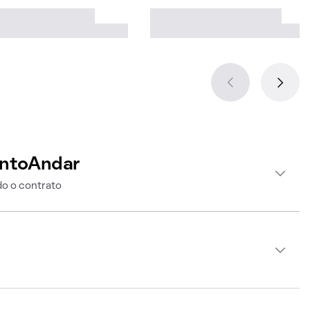
intoAndar
o o contrato