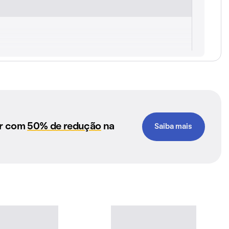
ar com
50% de redução
na
Saiba mais