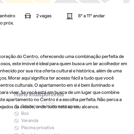
banheiro
2 vagas
8° a 11° andar
o próx.
 coração do
Centro
, oferecendo uma combinação perfeita de
osos, este imóvel é ideal para quem busca um lar acolhedor em
nhecido por sua rica oferta cultural e histórica, além de uma
os. Morar aqui significa ter acesso fácil a tudo que você
 centros culturais. O apartamento em si é bem iluminado e
ara viver. Se você está em busca de um lugar que combine
Itens indisponíveis
este apartamento no
Centro
é a escolha perfeita. Não perca a
Banheira de hidromassagem
ejados da cidade, onde tudo está ao seu alcance.
Box
Varanda
Piscina privativa