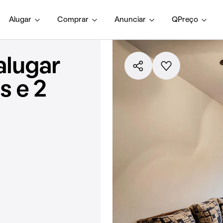
Alugar
Comprar
Anunciar
QPreço
alugar
s e 2