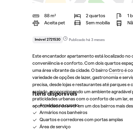
88 m²
2 quartos
1 
Aceita pet
Sem mobília
Nã
Imóvel 2721530
Publicado há 3 meses
Este encantador apartamento está localizado no
conveniência e conforto. Com dois quartos espaç
uma área vibrante da cidade. O bairro
Centro
é co
variedade de opções de lazer, gastronomia e serviç
precisa, desde lojas e restaurantes até parques e
arejado, proporcionando um ambiente agradável p
Itens disponíveis
praticidades urbanas com o conforto de um lar, 
Armários no quarto
oportunidade de viver em um dos bairros mais des
Armários nos banheiros
Quartos e corredores com portas amplas
Área de serviço