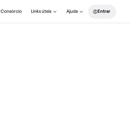
Consórcio
Links úteis
Ajuda
Entrar