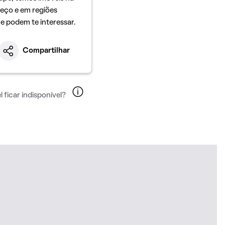
eço e em regiões
ue podem te interessar.
Compartilhar
 ficar indisponível?