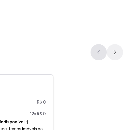
R$ 0
12x R$ 0
indisponível :(
upe, temos imóveis na