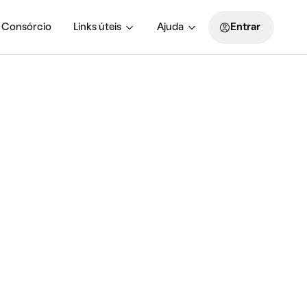
Consórcio
Links úteis
Ajuda
Entrar