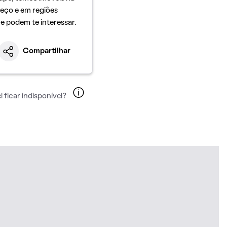
eço e em regiões
ue podem te interessar.
Compartilhar
 ficar indisponível?