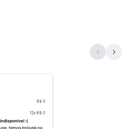
R$ 0
12x R$ 0
indisponível :(
upe, temos imóveis na