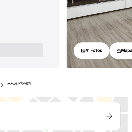
41 Fotos
Map
Imóvel 2729571