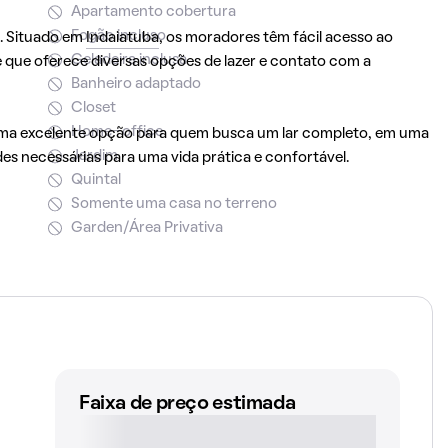
Apartamento cobertura
Fogão incluso
e. Situado em
Indaiatuba
, os moradores têm fácil acesso ao
Geladeira inclusa
 que oferece diversas opções de lazer e contato com a
Banheiro adaptado
Closet
Home-office
uma excelente opção para quem busca um lar completo, em uma
Jardim
es necessárias para uma vida prática e confortável.
Quintal
Somente uma casa no terreno
Garden/Área Privativa
Faixa de preço estimada