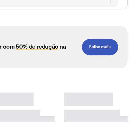
ar com
50% de redução
na
Saiba mais