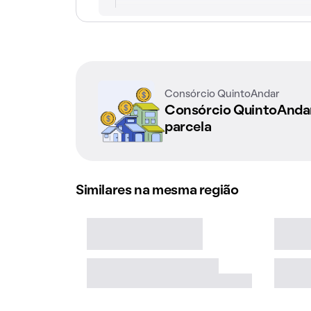
Consórcio QuintoAndar
Consórcio QuintoAnd
parcela
Similares na mesma região