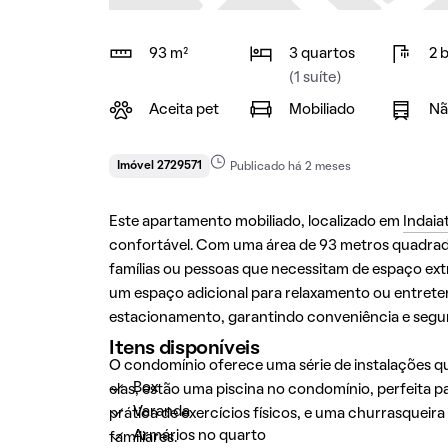
93 m²
3 quartos
2 
(1 suíte)
Aceita pet
Mobiliado
Nã
Imóvel 2729571
Publicado há 2 meses
Este apartamento mobiliado, localizado em
Indaia
confortável. Com uma área de 93 metros quadrado
famílias ou pessoas que necessitam de espaço ex
um espaço adicional para relaxamento ou entreten
estacionamento, garantindo conveniência e segu
Itens disponíveis
O condomínio oferece uma série de instalações que
Box
elas, estão uma piscina no condomínio, perfeita p
Varanda
prática de exercícios físicos, e uma churrasquei
Armários no quarto
familiares.