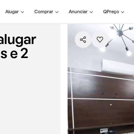
Alugar
Comprar
Anunciar
QPreço
alugar
s e 2