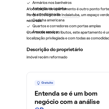
Armários nos banheiros
Armários na cozinha
A localização do apartamento é outro ponto fort
Ar condicionado
Parque Ecológico de
Indaiatuba
, um espaço verde
Cozinha americana
natureza.
Quartos e corredores com portas amplas
Área de serviço
Com todos esses atributos, este apartamento é 
localização privilegiada e com todas as comodidad
Descrição do proprietário
imóvel recém reformado
Gratuito
Entenda se é um bom
negócio com a análise