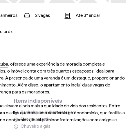
banheiros
2 vagas
Até 3° andar
o próx.
tuba
, oferece uma experiência de moradia completa e
s, o imóvel conta com três quartos espaçosos, ideal para
tra. A presença de uma varanda é um destaque, proporcionando
imento. Além disso, o apartamento inclui duas vagas de
rança para os moradores.
Itens indisponíveis
 elevam ainda mais a qualidade de vida dos residentes. Entre
Banheira de hidromassagem
ara os dias quentes, uma academia no condomínio, que facilita a
Piscina privativa
ra no condomínio, ideal para confraternizações com amigos e
Chuveiro a gás