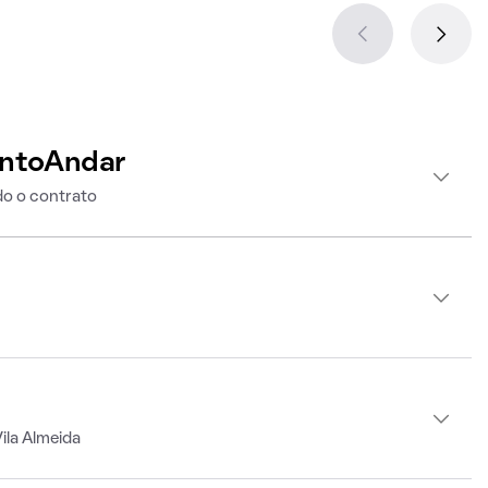
intoAndar
o o contrato
ila Almeida