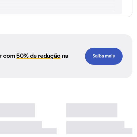
ar com
50% de redução
na
Saiba mais