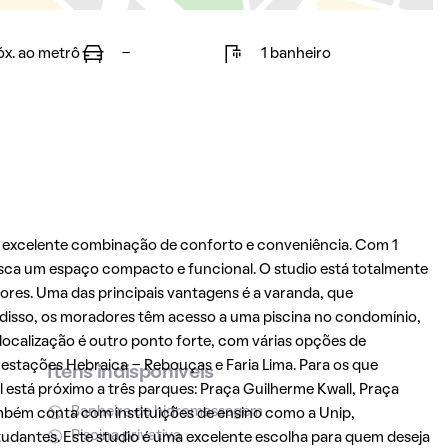
óx. ao metrô
-
1 banheiro
a excelente combinação de conforto e conveniência. Com 1
busca um espaço compacto e funcional. O studio está totalmente
res. Uma das principais vantagens é a varanda, que
m disso, os moradores têm acesso a uma piscina no condomínio,
localização é outro ponto forte, com várias opções de
 estações Hebraica - Rebouças e Faria Lima. Para os que
Itens indisponíveis
l está próximo a três parques: Praça Guilherme Kwall, Praça
Banheira de hidromassagem
também conta com instituições de ensino como a Unip,
Piscina privativa
udantes. Este studio é uma excelente escolha para quem deseja