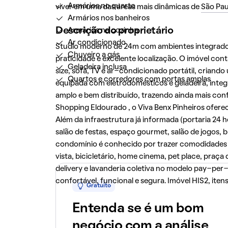
Armários no quarto
viver em uma das áreas mais dinâmicas de
São Pau
Armários nos banheiros
Descrição do proprietário
Armários na cozinha
Ar condicionado
Studio moderno de 24m com ambientes integrados
Chuveiro a gás
praticidade e excelente localização. O imóvel 
Geladeira inclusa
size, sofá, TV e ar-condicionado portátil, criand
Quartos e corredores com portas amplas
equipada com eletrodomésticos e geladeira, integ
amplo e bem distribuído, trazendo ainda mais conf
Shopping Eldourado , o Viva Benx Pinheiros ofere
Além da infraestrutura já informada (portaria 24 h
salão de festas, espaço gourmet, salão de jogos, 
condomínio é conhecido por trazer comodidades 
vista, bicicletário, home cinema, pet place, praç
delivery e lavanderia coletiva no modelo pay-per-us
confortável, funcional e segura. Imóvel HIS2, ite
Gratuito
Entenda se é um bom
negócio com a análise