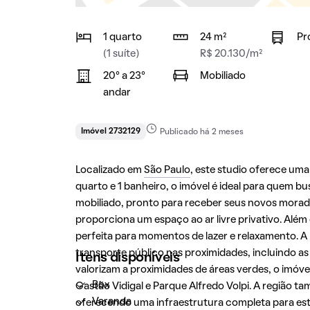
1 quarto
24 m²
Pr
(1 suíte)
R$ 20.130/m²
20° a 23°
Mobiliado
andar
Imóvel 2732129
Publicado há 2 meses
Localizado em
São Paulo
, este studio oferece um
quarto e 1 banheiro, o imóvel é ideal para quem 
mobiliado, pronto para receber seus novos morado
proporciona um espaço ao ar livre privativo. Alé
perfeita para momentos de lazer e relaxamento. A 
transporte público nas proximidades, incluindo as
Itens disponíveis
valorizam a proximidades de áreas verdes, o imóve
Box
Gastão Vidigal e Parque Alfredo Volpi. A região 
Varanda
oferecendo uma infraestrutura completa para est