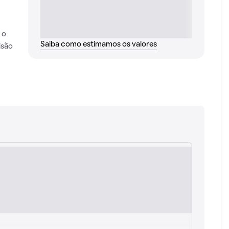
 o
Saiba como estimamos os valores
isão