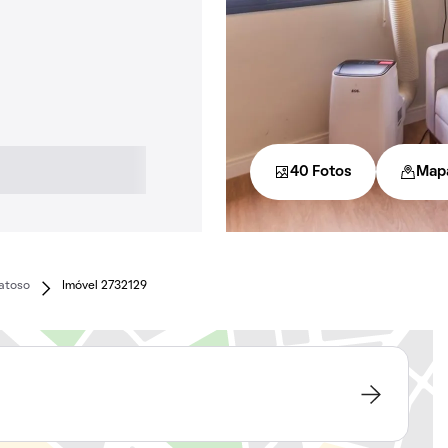
40 Fotos
Map
atoso
Imóvel 2732129