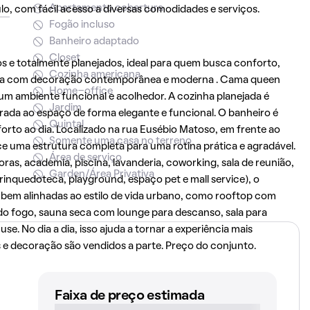
Apartamento cobertura
lo
, com fácil acesso a diversas comodidades e serviços.
Fogão incluso
Banheiro adaptado
Closet
 e totalmente planejados, ideal para quem busca conforto,
Cozinha americana
conta com decoração contemporânea e moderna . Cama queen
Home-office
o um ambiente funcional e acolhedor. A cozinha planejada é
Jardim
rada ao espaço de forma elegante e funcional. O banheiro é
Quintal
orto ao dia. Localizado na rua Eusébio Matoso, em frente ao
Somente uma casa no terreno
ce uma estrutura completa para uma rotina prática e agradável.
Área de serviço
oras, academia, piscina, lavanderia, coworking, sala de reunião,
Garden/Área Privativa
brinquedoteca, playground, espaço pet e mall service), o
bem alinhadas ao estilo de vida urbano, como rooftop com
a do fogo, sauna seca com lounge para descanso, sala para
e. No dia a dia, isso ajuda a tornar a experiência mais
ns e decoração são vendidos a parte. Preço do conjunto.
Faixa de preço estimada