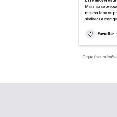
Esse imóvel está 
Mas não se preoc
mesma faixa de pr
similares a esse q
Favoritar
O que faz um imóvel