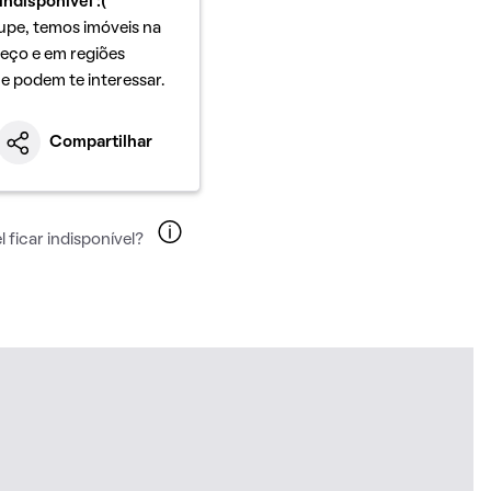
indisponível :(
upe, temos imóveis na
eço e em regiões
ue podem te interessar.
Compartilhar
 ficar indisponível?