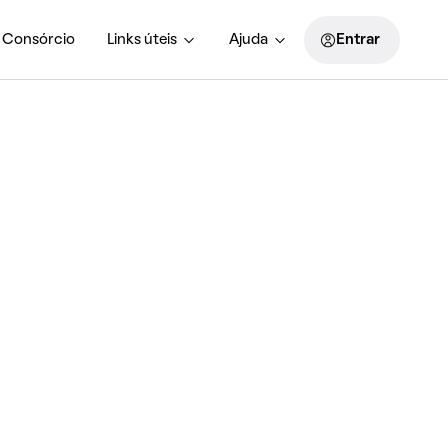
Consórcio
Links úteis
Ajuda
Entrar