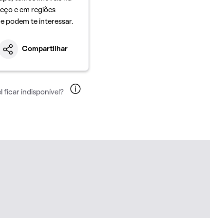
eço e em regiões
ue podem te interessar.
Compartilhar
 ficar indisponível?