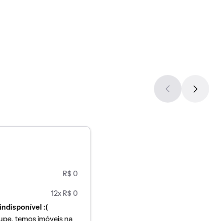
R$ 0
12x R$ 0
indisponível :(
upe, temos imóveis na