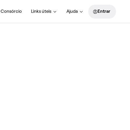
Consórcio
Links úteis
Ajuda
Entrar