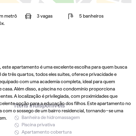
m metrô
3 vagas
5 banheiros
óx.
, este apartamento é uma excelente escolha para quem busca
 três quartos, todos eles suítes, oferece privacidade e
é equipado com uma academia completa, ideal para quem
 de casa. Além disso, a piscina no condomínio proporciona
ntes. A localização é privilegiada, com proximidades que
celente opção para a educação dos filhos. Este apartamento no
Itens indisponíveis
a com o sossego de um bairro residencial, tornando-se uma
Banheira de hidromassagem
bem.
Piscina privativa
Apartamento cobertura