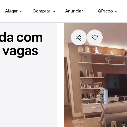
Alugar
Comprar
Anunciar
QPreço
nda com
3 vagas