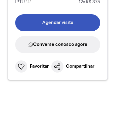
IPTU
12x R$ 375
Agendar visita
Converse conosco agora
Favoritar
Compartilhar