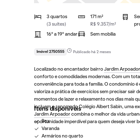
3 quartos
171 m²
Se
(3 suítes)
R$ 9.357/m²
pr
16° a 19° andar
Sem mobília
Imóvel 2750555
Publicado há 2 meses
Localizado no encantador bairro
Jardim Arpoador
conforto e comodidades modernas. Com um total de
conveniência para toda a família. O condomínio 
valoriza a prática de exercícios sem precisar sair
momentos de lazer e relaxamento nos dias mais que
incluem o renomado Colégio Albert Sabin, uma ex
Itens disponíveis
Jardim Arpoador
combina o melhor da vida urban
Box
oportunidade imperdível para quem deseja viver 
Varanda
Armários no quarto