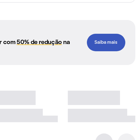
ar com
50% de redução
na
Saiba mais