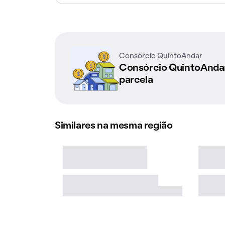
Consórcio QuintoAndar
Consórcio QuintoAnd
parcela
Similares na mesma região