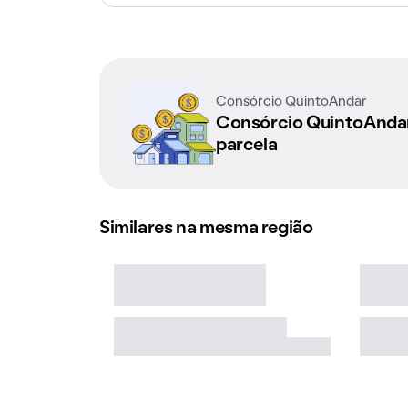
Consórcio QuintoAndar
Consórcio QuintoAnd
parcela
Similares na mesma região