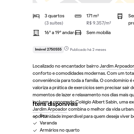
3 quartos
171 m²
Se
(3 suítes)
R$ 9.357/m²
pr
16° a 19° andar
Sem mobília
Imóvel 2750555
Publicado há 2 meses
Localizado no encantador bairro
Jardim Arpoador
conforto e comodidades modernas. Com um total de
conveniência para toda a família. O condomínio 
valoriza a prática de exercícios sem precisar sair
momentos de lazer e relaxamento nos dias mais que
incluem o renomado Colégio Albert Sabin, uma ex
Itens disponíveis
Jardim Arpoador
combina o melhor da vida urban
Box
oportunidade imperdível para quem deseja viver 
Varanda
Armários no quarto