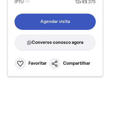
IPTU
12x R$ 375
Agendar visita
Converse conosco agora
Favoritar
Compartilhar