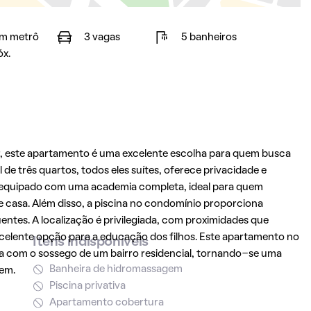
m metrô
3 vagas
5 banheiros
óx.
, este apartamento é uma excelente escolha para quem busca
 três quartos, todos eles suítes, oferece privacidade e
é equipado com uma academia completa, ideal para quem
 de casa. Além disso, a piscina no condomínio proporciona
ntes. A localização é privilegiada, com proximidades que
celente opção para a educação dos filhos. Este apartamento no
Itens indisponíveis
a com o sossego de um bairro residencial, tornando-se uma
Banheira de hidromassagem
bem.
Piscina privativa
Apartamento cobertura