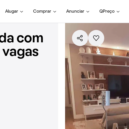
Alugar
Comprar
Anunciar
QPreço
nda com
3 vagas