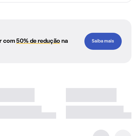
ar com
50% de redução
na
Saiba mais