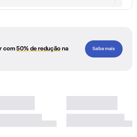
ar com
50% de redução
na
Saiba mais