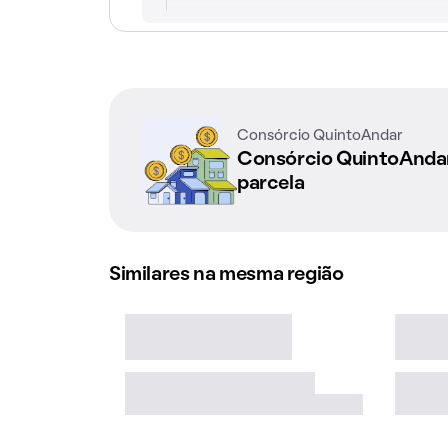
Consórcio QuintoAndar
Consórcio QuintoAnd
parcela
Similares na mesma região