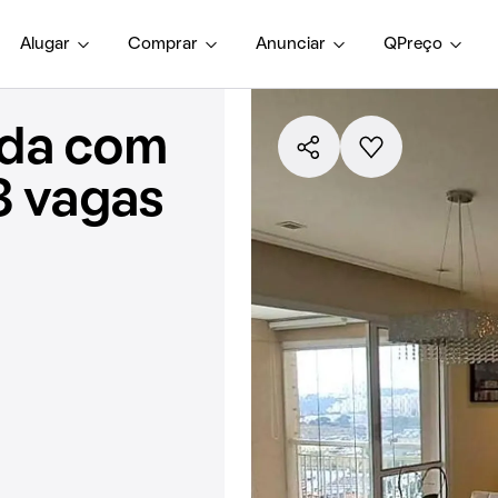
Alugar
Comprar
Anunciar
QPreço
nda com
3 vagas