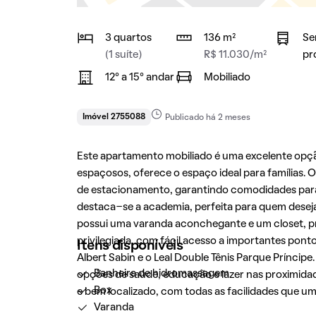
3 quartos
136 m²
Se
(1 suíte)
R$ 11.030/m²
pr
12° a 15° andar
Mobiliado
Imóvel 2755088
Publicado há 2 meses
Este apartamento mobiliado é uma excelente opç
espaçosos, oferece o espaço ideal para famílias.
de estacionamento, garantindo comodidades para
destaca-se a academia, perfeita para quem deseja
possui uma varanda aconchegante e um closet, pr
privilegiada, com fácil acesso a importantes pont
Itens disponíveis
Albert Sabin e o Leal Double Tênis Parque Príncip
Banheira de hidromassagem
opções de saúde, educação e lazer nas proximida
Box
e bem localizado, com todas as facilidades que 
Varanda