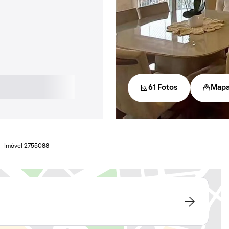
61 Fotos
Map
Imóvel 2755088