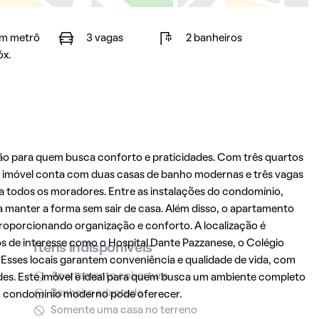
m metrô
3 vagas
2 banheiros
óx.
ão para quem busca conforto e praticidades. Com três quartos
 O imóvel conta com duas casas de banho modernas e três vagas
 todos os moradores. Entre as instalações do condomínio,
 manter a forma sem sair de casa. Além disso, o apartamento
oporcionando organização e conforto. A localização é
os de interesse como o Hospital Dante Pazzanese, o Colégio
Itens indisponíveis
e. Esses locais garantem conveniência e qualidade de vida, com
Apartamento cobertura
des. Este imóvel é ideal para quem busca um ambiente completo
Banheiro adaptado
um condomínio moderno pode oferecer.
Somente uma casa no terreno