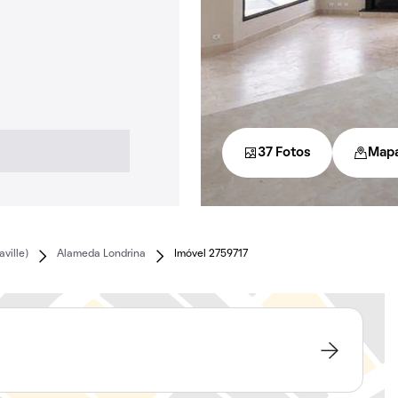
37 Fotos
Map
ville)
Alameda Londrina
Imóvel 2759717