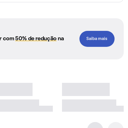
ar com
50% de redução
na
Saiba mais