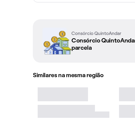
Consórcio QuintoAndar
Consórcio QuintoAnd
parcela
Similares na mesma região