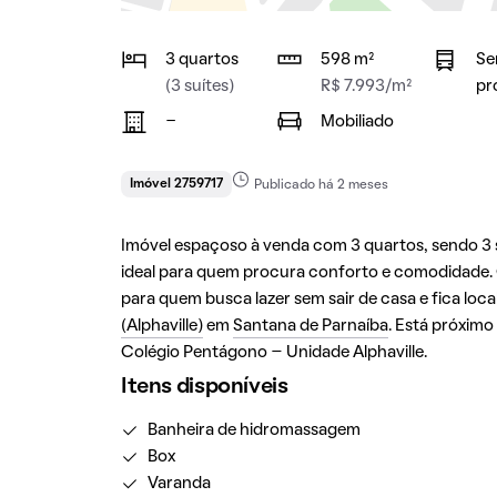
3 quartos
598 m²
Se
(3 suítes)
R$ 7.993/m²
pr
-
Mobiliado
Imóvel 2759717
Publicado há 2 meses
Imóvel espaçoso à venda com 3 quartos, sendo 3 su
ideal para quem procura conforto e comodidade. 
para quem busca lazer sem sair de casa e fica loc
(Alphaville)
em
Santana de Parnaíba
. Está próximo
Colégio Pentágono – Unidade Alphaville.
Itens disponíveis
Banheira de hidromassagem
Box
Varanda