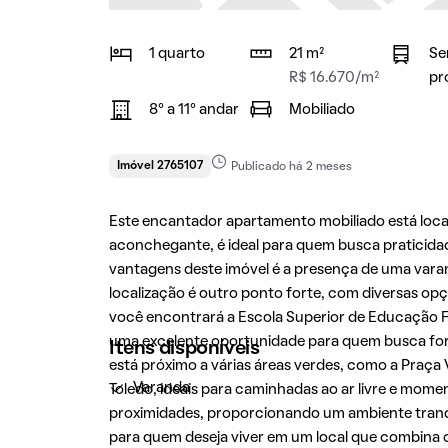
1 quarto
21 m²
Se
R$ 16.670/m²
pr
8° a 11° andar
Mobiliado
Imóvel 2765107
Publicado há 2 meses
Este encantador apartamento mobiliado está loca
aconchegante, é ideal para quem busca praticid
vantagens deste imóvel é a presença de uma varanda
localização é outro ponto forte, com diversas op
você encontrará a Escola Superior de Educação F
uma excelente oportunidade para quem busca for
Itens disponíveis
está próximo a várias áreas verdes, como a Praça
Varanda
Toledo, ideais para caminhadas ao ar livre e mome
proximidades, proporcionando um ambiente tranqu
para quem deseja viver em um local que combina 