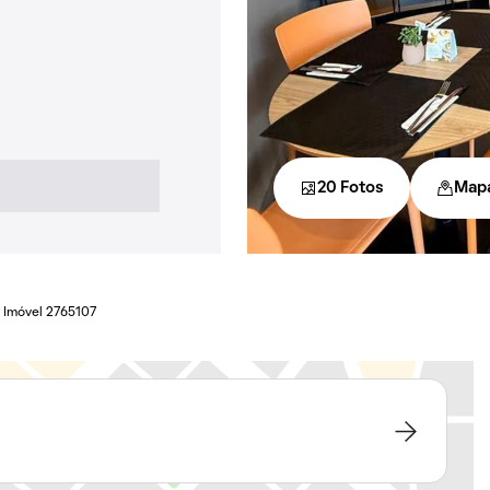
20 Fotos
Map
Imóvel 2765107