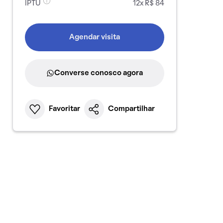
IPTU
12x R$ 84
Agendar visita
Converse conosco agora
Favoritar
Compartilhar