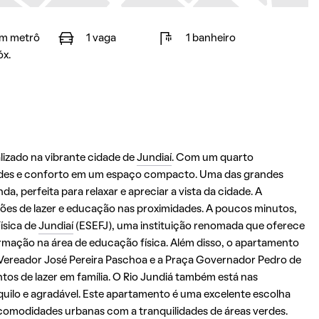
m metrô
1 vaga
1 banheiro
óx.
lizado na vibrante cidade de
Jundiaí
. Com um quarto
ades e conforto em um espaço compacto. Uma das grandes
, perfeita para relaxar e apreciar a vista da cidade. A
ções de lazer e educação nas proximidades. A poucos minutos,
ísica de
Jundiaí
(ESEFJ), uma instituição renomada que oferece
mação na área de educação física. Além disso, o apartamento
 Vereador José Pereira Paschoa e a Praça Governador Pedro de
ntos de lazer em família. O Rio Jundiá também está nas
ilo e agradável. Este apartamento é uma excelente escolha
comodidades urbanas com a tranquilidades de áreas verdes.