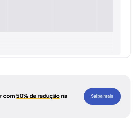
ar com
50% de redução
na
Saiba mais