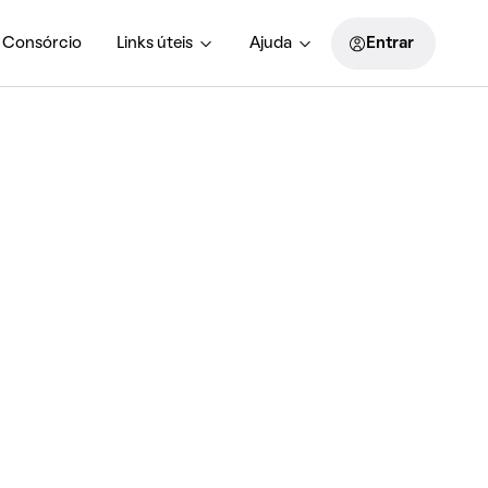
Consórcio
Links úteis
Ajuda
Entrar