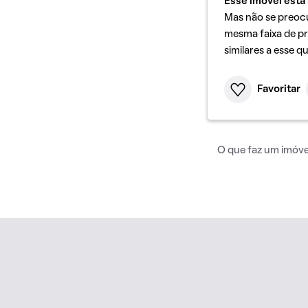
Esse imóvel está 
Mas não se preoc
mesma faixa de pr
similares a esse q
Favoritar
O que faz um imóvel