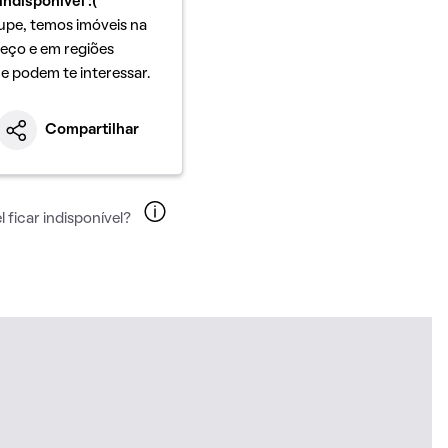
indisponível :(
upe, temos imóveis na
eço e em regiões
ue podem te interessar.
Compartilhar
 ficar indisponível?