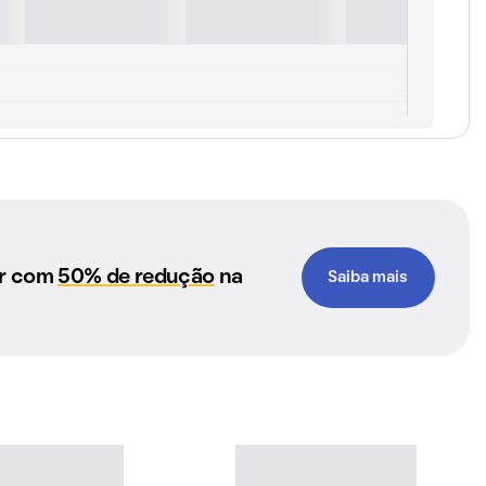
ar com
50% de redução
na
Saiba mais