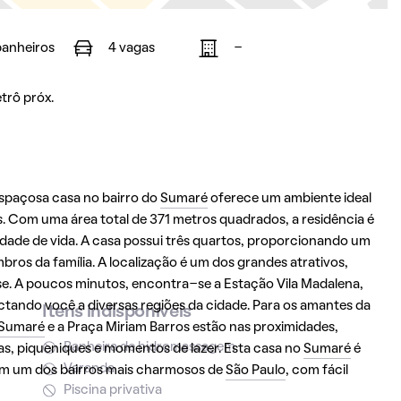
banheiros
4 vagas
-
trô próx.
espaçosa casa no bairro do
Sumaré
oferece um ambiente ideal
. Com uma área total de 371 metros quadrados, a residência é
lidade de vida. A casa possui três quartos, proporcionando um
ros da família. A localização é um dos grandes atrativos,
se. A poucos minutos, encontra-se a Estação Vila Madalena,
ctando você a diversas regiões da cidade. Para os amantes da
Itens indisponíveis
Sumaré
e a Praça Miriam Barros estão nas proximidades,
Banheira de hidromassagem
s, piqueniques e momentos de lazer. Esta casa no
Sumaré
é
Varanda
em um dos bairros mais charmosos de
São Paulo
, com fácil
Piscina privativa