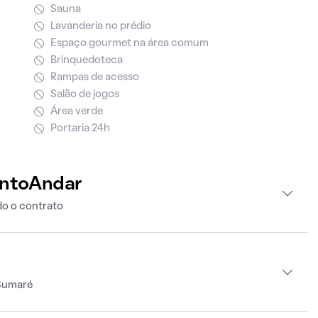
Sauna
Lavanderia no prédio
Espaço gourmet na área comum
Brinquedoteca
Rampas de acesso
Salão de jogos
Área verde
Portaria 24h
intoAndar
o o contrato
 Sumaré