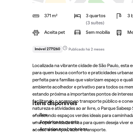
371 m²
3 quartos
3 
(3 suítes)
Aceita pet
Sem mobília
Me
Imóvel 2771260
Publicado há 2 meses
Localizada na vibrante cidade de
São Paulo
, esta 
para quem busca conforto e praticidades urbanas
perfeita para famílias que valorizam espaço e qua
ambiente acolhedor e privativo para todos os memb
estando próxima a importantes pontos de interes
facilitando o acesso ao transporte público e cone
Itens disponíveis
natureza e atividades ao ar livre, o Parque Sabesp
Box
oferecendo espaços verdes ideais para caminhada
Armários no quarto
uma oportunidade única para quem deseja viver 
Armários nos banheiros
acesso a serviços, lazer e transporte.