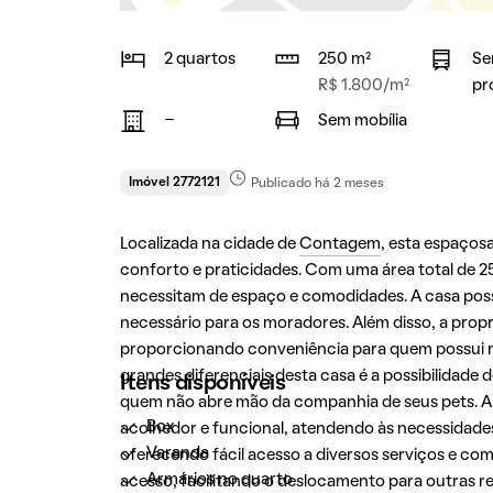
2 quartos
250 m²
Se
R$ 1.800/m²
pr
-
Sem mobília
Imóvel 2772121
Publicado há 2 meses
Localizada na cidade de
Contagem
, esta espaços
conforto e praticidades. Com uma área total de 25
necessitam de espaço e comodidades. A casa poss
necessário para os moradores. Além disso, a pro
proporcionando conveniência para quem possui ma
grandes diferenciais desta casa é a possibilidad
Itens disponíveis
quem não abre mão da companhia de seus pets. A 
Box
acolhedor e funcional, atendendo às necessidades 
Varanda
oferecendo fácil acesso a diversos serviços e com
Armários no quarto
acesso, facilitando o deslocamento para outras r