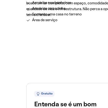
Armários nos banheiros
busca um lar completo, com espaço, comodidades 
Armários na cozinha
qualidade de vida e infraestrutura. Não perca a o
Somente uma casa no terreno
tem a oferecer.
Área de serviço
Gratuito
Entenda se é um bom