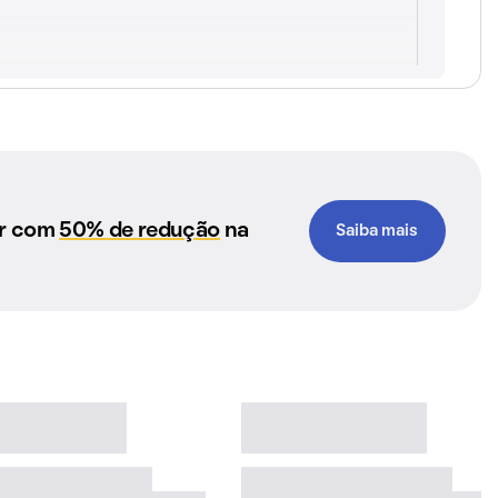
ar com
50% de redução
na
Saiba mais