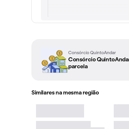
Consórcio QuintoAndar
Consórcio QuintoAnd
parcela
Similares na mesma região