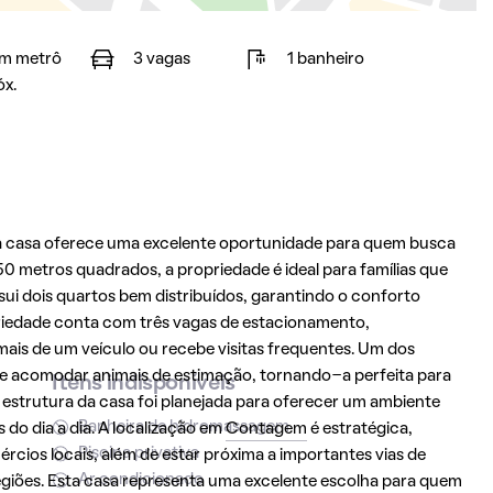
m metrô
3 vagas
1 banheiro
óx.
a casa oferece uma excelente oportunidade para quem busca
0 metros quadrados, a propriedade é ideal para famílias que
ui dois quartos bem distribuídos, garantindo o conforto
priedade conta com três vagas de estacionamento,
is de um veículo ou recebe visitas frequentes. Um dos
e de acomodar animais de estimação, tornando-a perfeita para
Itens indisponíveis
estrutura da casa foi planejada para oferecer um ambiente
Banheira de hidromassagem
do dia a dia. A localização em
Contagem
é estratégica,
Piscina privativa
ércios locais, além de estar próxima a importantes vias de
Ar condicionado
egiões. Esta casa representa uma excelente escolha para quem