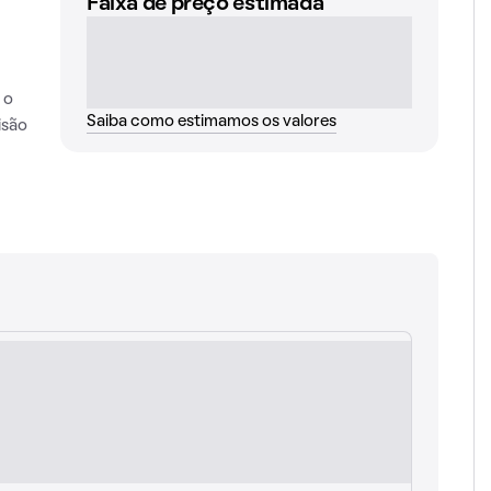
Faixa de preço estimada
 o
Saiba como estimamos os valores
isão