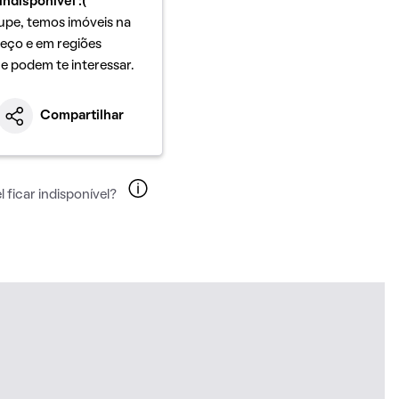
indisponível :(
upe, temos imóveis na
eço e em regiões
ue podem te interessar.
Compartilhar
 ficar indisponível?