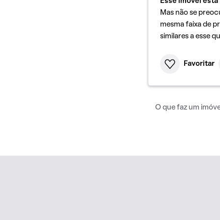
Esse imóvel está 
Mas não se preoc
mesma faixa de pr
similares a esse q
Favoritar
O que faz um imóvel