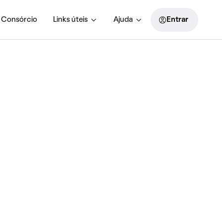
Consórcio
Links úteis
Ajuda
Entrar