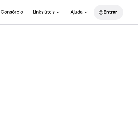
Consórcio
Links úteis
Ajuda
Entrar