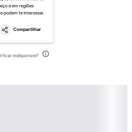
eço e em regiões
ue podem te interessar.
Compartilhar
 ficar indisponível?