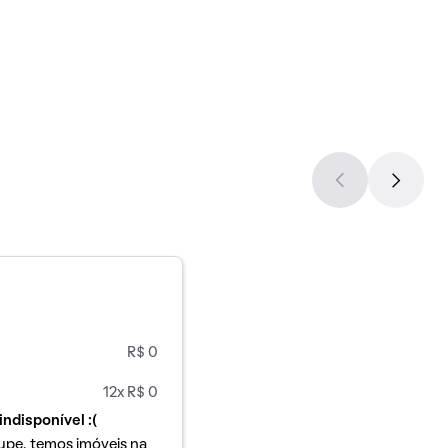
R$ 0
12x R$ 0
indisponível :(
upe, temos imóveis na