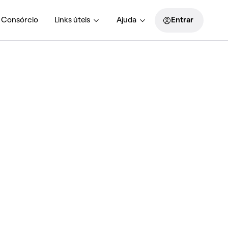
Consórcio
Links úteis
Ajuda
Entrar