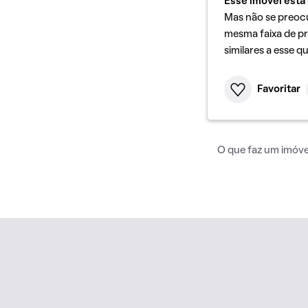
Esse imóvel está 
Mas não se preoc
mesma faixa de pr
similares a esse q
Favoritar
O que faz um imóvel