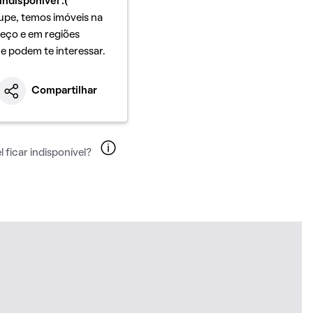
indisponível :(
upe, temos imóveis na
eço e em regiões
ue podem te interessar.
Compartilhar
 ficar indisponível?