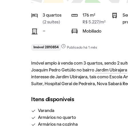
3 quartos
176 m²
Se
(2 suítes)
R$ 5.227/m²
pr
-
Mobiliado
Imóvel 2810854
Publicado há 1 mês
Imóvel amplo à venda com 3 quartos, sendo 2 suítes
Joaquim Pedro Getúlio no bairro
Jardim Ubirajara
interesse de Jardim Ubirajara, tais como Escola 
Suiter, Hospital Geral de Pedreira, Nova Sabará Re
Itens disponíveis
Varanda
Armários no quarto
Armários na cozinha