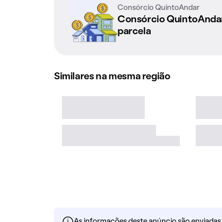
Consórcio QuintoAndar
Consórcio QuintoAnd
parcela
Similares na mesma região
As informações deste anúncio são enviadas po