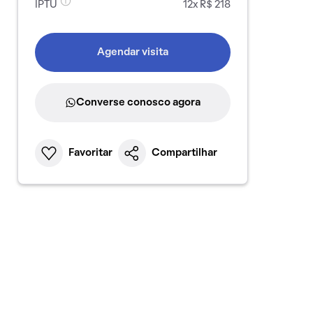
IPTU
12x R$ 218
Agendar visita
Converse conosco agora
Favoritar
Compartilhar