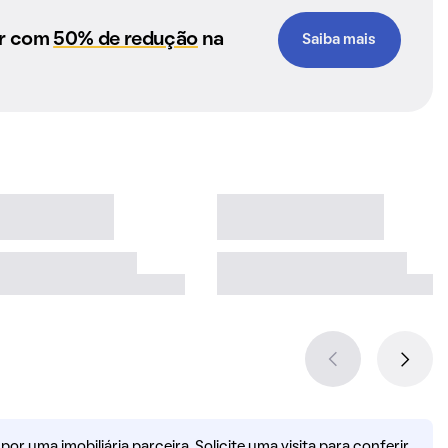
ar com
50% de redução
na
Saiba mais
r uma imobiliária parceira. Solicite uma visita para conferir.