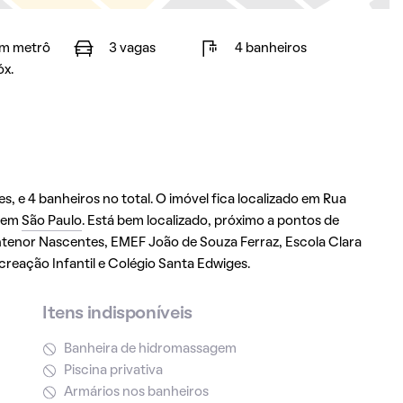
m metrô
3 vagas
4 banheiros
óx.
, e 4 banheiros no total. O imóvel fica localizado em Rua
em
São Paulo
. Está bem localizado, próximo a pontos de
Antenor Nascentes, EMEF João de Souza Ferraz, Escola Clara
creação Infantil e Colégio Santa Edwiges.
Itens indisponíveis
Banheira de hidromassagem
Piscina privativa
Armários nos banheiros