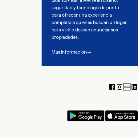
QuintoAndar invierte en diseño,
seguridad y tecnología de punta
para ofrecer una experiencia
completa a quienes buscan un lugar
para vivir o desean anunciar sus
propiedades.
Más información