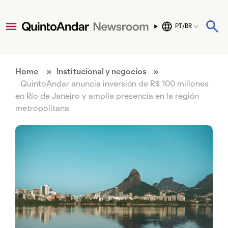
PT/BR
Home
»
Institucional y negocios
»
QuintoAndar anuncia inversión de R$ 100 millones
en Río de Janeiro y amplía presencia en la región
metropolitana