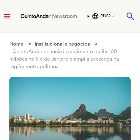
PT/BR
Home
»
Institucional e negócios
»
QuintoAndar anuncia investimento de R$ 100
milhões no Rio de Janeiro e amplia presença na
região metropolitana