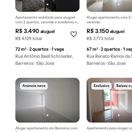
Apartamento mobiliado para aluguel
Alugar apartamento com 2 
com 2 quartos, varanda e academia no
varanda.
condomínio. Aceitam-se animais.
R$ 3.490
R$ 3.150
aluguel
aluguel
R$ 4.129 total
R$ 3.773 total
72 m² · 2 quartos · 1 vaga
67 m² · 2 quartos · 1 va
Rua Antônio Basil Schroeder,
Rua Renato Ramos da S
Barreiros · São José
Barreiros · São José
Anúncio novo
Exclusivo
Baixou o
Alugar apartamento em Barreiros com
Apartamento para alugar c