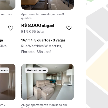
quartos e
Apartamento para alugar com 3
quartos.
R$ 8.000
aluguel
R$ 9.095 total
ga
147 m² · 3 quartos · 3 vagas
ilva,
Rua Walfrides W Martins,
Floresta · São José
 preço
Anúncio novo
om 2
Alugar apartamento mobiliado em