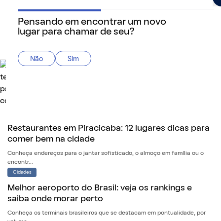
Pensando em encontrar um novo
lugar para chamar de seu?
QuintoAndar Guias - Inspiração e tudo o que você prec
Cidades
Faculdades em Juiz de Fora: 5 melhores
Não
Sim
instituições de ensino superior da cidade
Saiba onde encontrar os melhores cursos superiores na cidade da Zona da
Mata mineira
Cidades
Restaurantes em Piracicaba: 12 lugares dicas para
comer bem na cidade
Conheça endereços para o jantar sofisticado, o almoço em família ou o
encontr...
Cidades
Melhor aeroporto do Brasil: veja os rankings e
saiba onde morar perto
Conheça os terminais brasileiros que se destacam em pontualidade, por