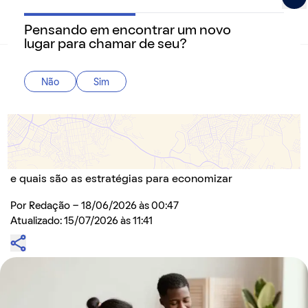
Pensando em encontrar um novo
QuintoAndar Guias - Inspiração e tudo o que você prec
lugar para chamar de seu?
Home
>
Como comprar
Não
Sim
Esperar pelo consórcio pode sair mais barato
que financiar? Veja quando a urgência pesa
no bolso
Entenda como o tempo influencia na compra do imóvel
e quais são as estratégias para economizar
Por
Redação
- 18/06/2026 às 00:47
Atualizado: 15/07/2026 às 11:41