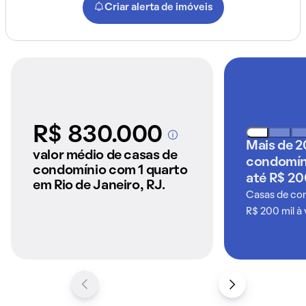
Criar alerta de imóveis
R$ 830.000
A partir dos imóveis
Mais de 2
anunciados pelo
valor médio de casas de
condomín
QuintoAndar
condomínio com 1 quarto
até R$ 20
em Rio de Janeiro, RJ.
Casas de co
R$ 200 mil à