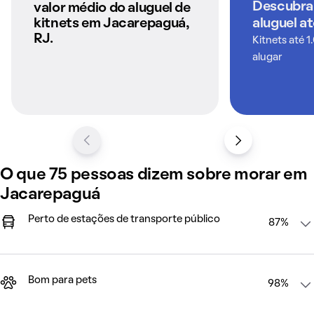
anunciados pelo
Descubra
valor médio do aluguel de
QuintoAndar
kitnets em Jacarepaguá,
aluguel a
RJ.
Kitnets até 1
alugar
O que 75 pessoas dizem sobre morar em
Jacarepaguá
Perto de estações de transporte público
87%
Bom para pets
98%