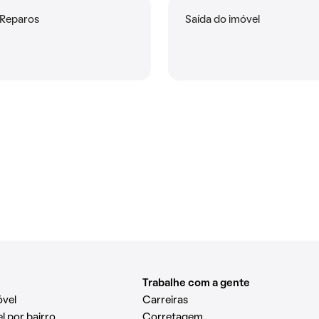
Reparos
Saída do imóvel
Trabalhe com a gente
óvel
Carreiras
l por bairro
Corretagem