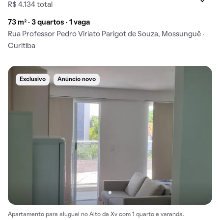
R$ 4.134 total
73 m² · 3 quartos · 1 vaga
Rua Professor Pedro Viriato Parigot de Souza, Mossunguê ·
Curitiba
Exclusivo
Anúncio novo
Apartamento para aluguel no Alto da Xv com 1 quarto e varanda.